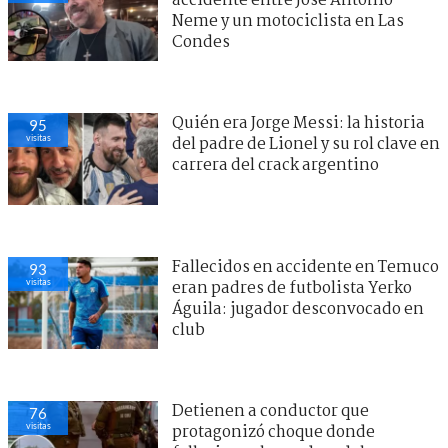
accidente entre José Antonio
Neme y un motociclista en Las
Condes
Quién era Jorge Messi: la historia
95
visitas
del padre de Lionel y su rol clave en
carrera del crack argentino
Fallecidos en accidente en Temuco
93
visitas
eran padres de futbolista Yerko
Águila: jugador desconvocado en
club
Detienen a conductor que
76
visitas
protagonizó choque donde