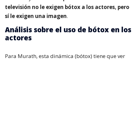
televisión no le exigen bótox a los actores, pero
sí le exigen una imagen
.
Análisis sobre el uso de bótox en los
actores
Para Murath, esta dinámica (bótox) tiene que ver
con los espacios ganados por los propios artistas y
con las exigencias televisivas que pesan sobre ellos.
“Normalmente se les pide, sobre todo a las actrices,
tener un canon de belleza. Entonces,
cada actriz va
a defender su espacio, y va a utilizar o va a
buscar recursos que le permitan mantenerse
dentro de ese tiempo
. Cuando un médico no sabe
de arte, o no sabe lo que es realmente nuestra