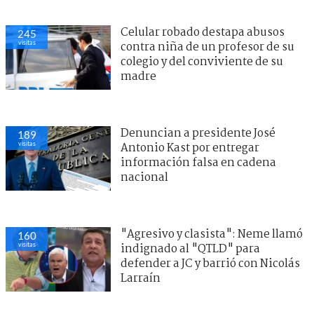
Celular robado destapa abusos
245
visitas
contra niña de un profesor de su
colegio y del conviviente de su
madre
Denuncian a presidente José
189
visitas
Antonio Kast por entregar
información falsa en cadena
nacional
"Agresivo y clasista": Neme llamó
160
visitas
indignado al "QTLD" para
defender a JC y barrió con Nicolás
Larraín