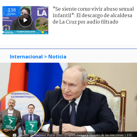
"Se siente como vivir abuso sexual
138
visitas
infantil": El descargo de alcaldesa
de La Cruz por audio filtrado
Internacional
> Noticia
Aliados de Vladimir Putin (foto) quieren excluir a Yábloko de las elecciones | EFE