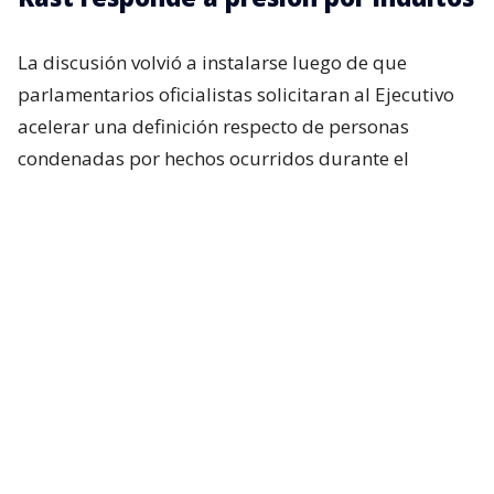
La discusión volvió a instalarse luego de que
parlamentarios oficialistas solicitaran al Ejecutivo
acelerar una definición respecto de personas
condenadas por hechos ocurridos durante el
estallido social, particularmente uniformados.
Incluso, si bien en el oficialismo no existía una
expectativa real de que el presidente anunciara algo
al respecto durante su última cadena nacional,
tanto Republicanos como el Partido Nacional
Libertario esperaban, al menos, una señal política
sobre la materia. Pero eso no ocurrió.
Consultado hoy sobre si ya tomó una decisión, el
presidente José Antonio Kast evitó entregar una