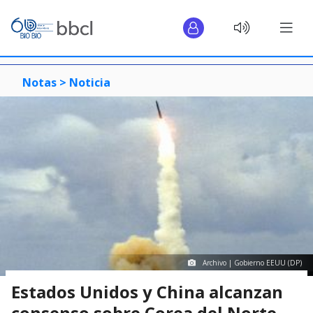
Notas >
Noticia
Archivo | Gobierno EEUU (DP)
Estados Unidos y China alcanzan
consenso sobre Corea del Norte