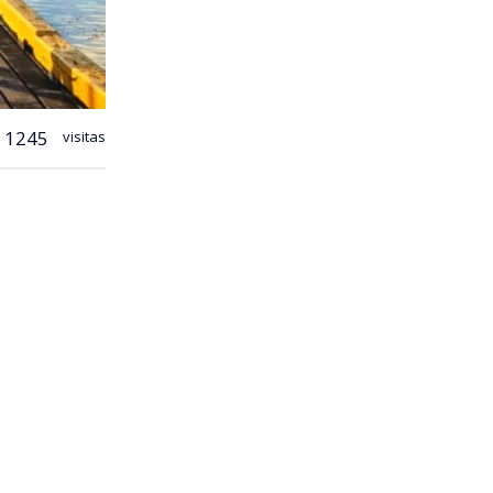
1245
visitas
ños que se
mover la
n Punta
n la costa
 enmarca en