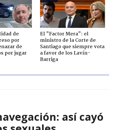
tidad de
El "Factor Mera": el
reso por
ministro de la Corte de
enazar de
Santiago que siempre vota
s por jugar
a favor de los Lavín-
Barriga
navegación: así cayó
os sexuales