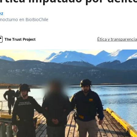
ez
r nocturno en BioBioChile
Ética y transparenci