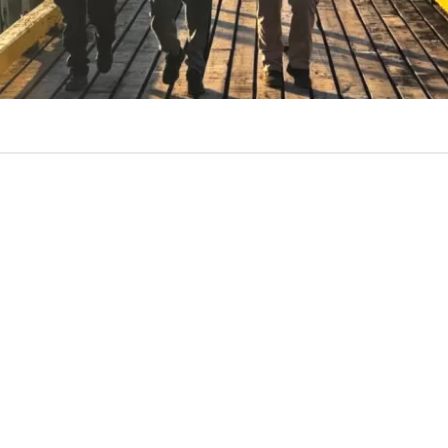
VER RESUMEN
a Antártica Chilena, la Policía de Investigaciones (PDI), en
con la Autoridad Marítima,
detuvo a un hombre de 46 a
fugo de la justicia y es investigado por el delito de pro
exual de niños, niñas y adolescentes
, hechos ocurridos e
 concretó el pasado miércoles en
Caleta Doris
, ubicada e
sla Gilbert, en la
región de Magallanes
. La diligencia se