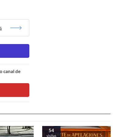
s
o canal de
54
visitas