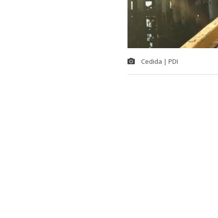
Cedida | PDI
En la provinci
coordinación 
encontraba pró
explotación s
Arenas.
La captura se
noreste de la i