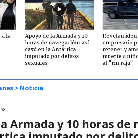
 a la
Apoyo de la Armada y 10
Revelan iden
o
horas de navegación: así
empresario p
cayó en la Antártica
retener y am
imputado por delitos
muerte a niño
sexuales
al "rin raja"
anes
> Noticia
:58
la Armada y 10 horas de 
rtica imputado por delit