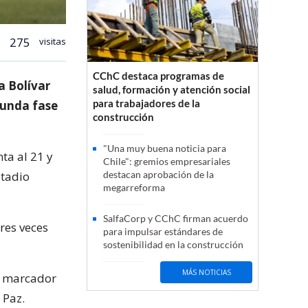
275
visitas
CChC destaca programas de
a Bolívar
salud, formación y atención social
para trabajadores de la
gunda fase
construcción
"Una muy buena noticia para
ta al 21 y
Chile": gremios empresariales
stadio
destacan aprobación de la
megarreforma
SalfaCorp y CChC firman acuerdo
tres veces
para impulsar estándares de
sostenibilidad en la construcción
MÁS NOTICIAS
el marcador
 Paz.