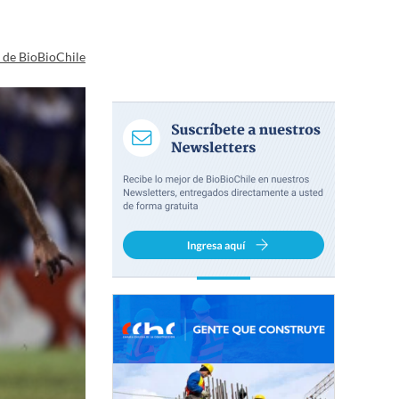
a de BioBioChile