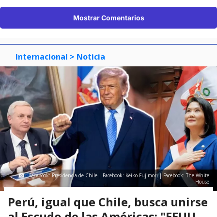
Mostrar Comentarios
Internacional
> Noticia
Facebook: Presidencia de Chile | Facebook: Keiko Fujimori | Facebook: The White
House
Perú, igual que Chile, busca unirse
al Escudo de las Américas: "EEUU