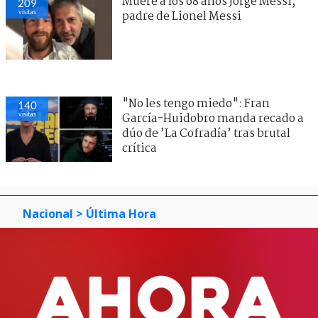
Muere a los 68 años Jorge Messi,
209
visitas
padre de Lionel Messi
"No les tengo miedo": Fran
140
visitas
García-Huidobro manda recado a
dúo de ’La Cofradía’ tras brutal
crítica
Nacional
> Última Hora