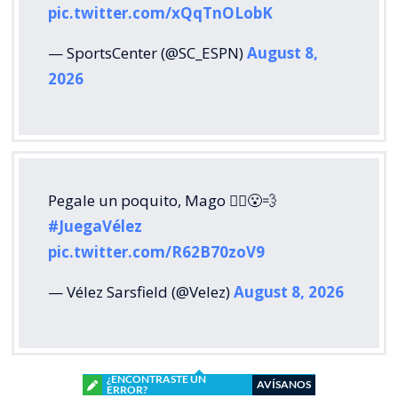
pic.twitter.com/xQqTnOLobK
— SportsCenter (@SC_ESPN)
August 8,
2026
Pegale un poquito, Mago 🧙‍♂️😮‍💨
#JuegaVélez
pic.twitter.com/R62B70zoV9
— Vélez Sarsfield (@Velez)
August 8, 2026
¿ENCONTRASTE UN
AVÍSANOS
ERROR?