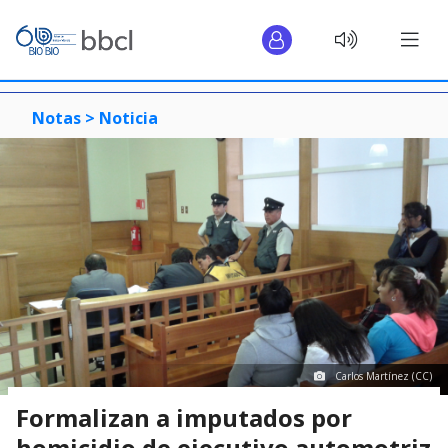
Notas >
Noticia
Carlos Martínez (CC)
Formalizan a imputados por
homicidio de ejecutivo automotriz