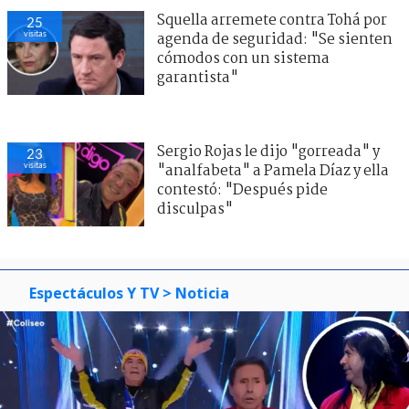
Squella arremete contra Tohá por
25
visitas
agenda de seguridad: "Se sienten
cómodos con un sistema
garantista"
Sergio Rojas le dijo "gorreada" y
23
visitas
"analfabeta" a Pamela Díaz y ella
contestó: "Después pide
disculpas"
Espectáculos Y TV
> Noticia