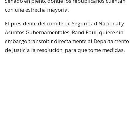
Senado en pleno, donde los republicanos cuentan
con una estrecha mayoría.
El presidente del comité de Seguridad Nacional y
Asuntos Gubernamentales, Rand Paul, quiere sin
embargo transmitir directamente al Departamento
de Justicia la resolución, para que tome medidas.
Una condena por desacato ante el
Congreso puede
llevar a la cárcel al acusado,
como ya pasó en
años recientes con dos consejeros cercanos al
presidente Donald Trump, Pete Navarro y Steve
Bannon.
El republicano Rand Paul ha hecho de la
investigación sobre los orígenes del covid-19 el eje
de buena parte de su trabajo como congresista, y la