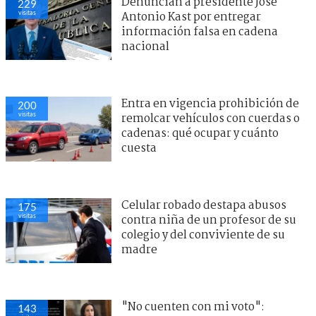
Denuncian a presidente José
229
visitas
Antonio Kast por entregar
información falsa en cadena
nacional
Entra en vigencia prohibición de
200
visitas
remolcar vehículos con cuerdas o
cadenas: qué ocupar y cuánto
cuesta
Celular robado destapa abusos
175
visitas
contra niña de un profesor de su
colegio y del conviviente de su
madre
"No cuenten con mi voto":
143