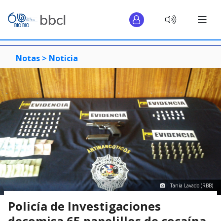
Notas >
Noticia
Tania Lavado (RBB)
Policía de Investigaciones
decomisa 65 papelillos de cocaína