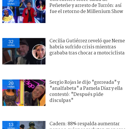
visitas
Peñeteñe y arresto de Turrón: así
fue el retorno de Millenium Show
Cecilia Gutiérrez reveló que Neme
32
visitas
habría sufrido crisis mientras
grababa tras chocar a motociclista
Sergio Rojas le dijo "gorreada" y
20
visitas
"analfabeta" a Pamela Díaz y ella
contestó: "Después pide
disculpas"
Cadem: 88% respalda aumentar
13
visitas