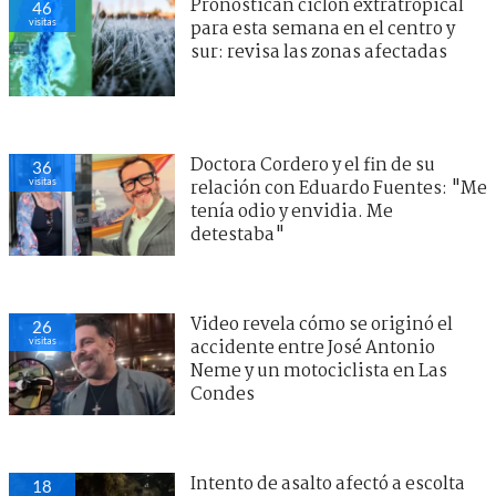
Pronostican ciclón extratropical
46
visitas
para esta semana en el centro y
sur: revisa las zonas afectadas
Doctora Cordero y el fin de su
36
visitas
relación con Eduardo Fuentes: "Me
tenía odio y envidia. Me
detestaba"
Video revela cómo se originó el
26
visitas
accidente entre José Antonio
Neme y un motociclista en Las
Condes
Intento de asalto afectó a escolta
18