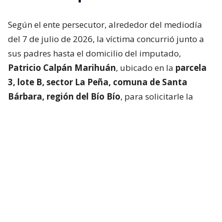
Según el ente persecutor, alrededor del mediodía
del 7 de julio de 2026, la víctima concurrió junto a
sus padres hasta el domicilio del imputado,
Patricio Calpán Marihuán
, ubicado en la
parcela
3, lote B, sector La Peña, comuna de Santa
Bárbara, región del Bío Bío
, para solicitarle la
devolución de una motosierra que le habían
prestado.
El imputado aceptó entregar la especie,
bajo la
condición de que la víctima se quedara a
conversar a solas con él.
Lo que fue aceptado por
la joven.
Tras entregar la motosierra a los padres, el