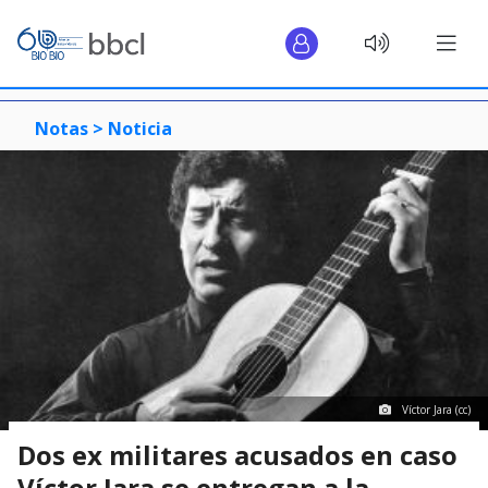
Notas >
Noticia
Víctor Jara (cc)
Dos ex militares acusados en caso
Víctor Jara se entregan a la