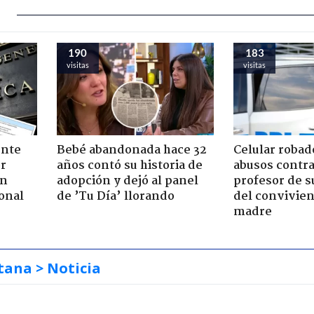
190
183
visitas
visitas
ente
Bebé abandonada hace 32
Celular robad
or
años contó su historia de
abusos contra
ón
adopción y dejó al panel
profesor de s
onal
de ’Tu Día’ llorando
del convivien
madre
tana
> Noticia