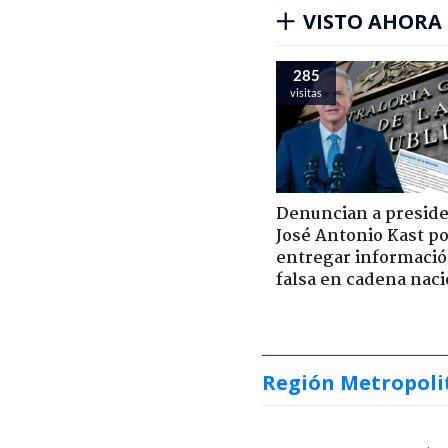
VISTO AHORA
285
visitas
Denuncian a presid
José Antonio Kast p
entregar informaci
falsa en cadena naci
Región Metropoli