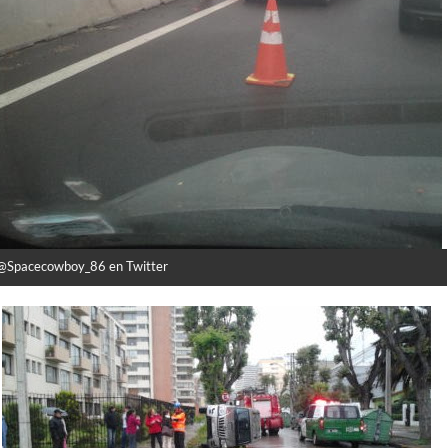
@Spacecowboy_86 en Twitter