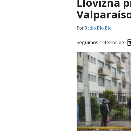
Llovizna p
Valparaís
Por
Radio Bío Bío
Seguimos criterios de