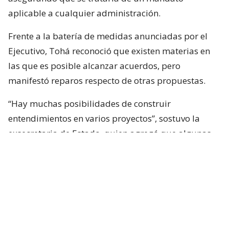
aplicable a cualquier administración.
Frente a la batería de medidas anunciadas por el
Ejecutivo, Tohá reconoció que existen materias en
las que es posible alcanzar acuerdos, pero
manifestó reparos respecto de otras propuestas.
“Hay muchas posibilidades de construir
entendimientos en varios proyectos”, sostuvo la
exsecretaria de Estado, quien agregó que algunas
iniciativas generan dudas porque, a su juicio, son
“
conflictivas
” y al mismo tiempo “
innecesarias
“.
Entre estas últimas ubicó los cambios
constitucionales planteados por La Moneda. Tohá
también cuestionó la eventual creación de un nuevo