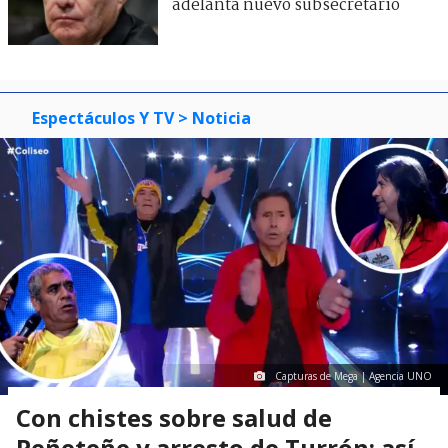
adelanta nuevo subsecretario
Espectáculos Y TV
> Noticia
Capturas de Mega | Agencia UNO
Con chistes sobre salud de
Peñeteñe y arresto de Turrón: así