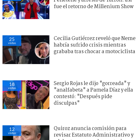
Peñeteñe y arresto de Turrón: así
fue el retorno de Millenium Show
Cecilia Gutiérrez reveló que Neme
25
visitas
habría sufrido crisis mientras
grababa tras chocar a motociclista
Sergio Rojas le dijo "gorreada" y
18
visitas
"analfabeta" a Pamela Díaz y ella
contestó: "Después pide
disculpas"
Quiroz anuncia comisión para
12
visitas
revisar Estatuto Administrativo y