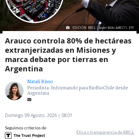
EDICIÓN: BBCL | Javier Milei &#8211; EFE
Arauco controla 80% de hectáreas
extranjerizadas en Misiones y
marca debate por tierras en
Argentina
Natalí Risso
Periodista. Informando para BioBioChile desde
Argentina
Domingo 09 Agosto, 2026 | 08:01
Seguimos criterios de
Ética y transparencia de BBCL