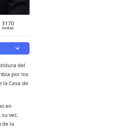
3170
visitas
stidura del
mbia por los
de la Casa de
no en
su vez,
 de la