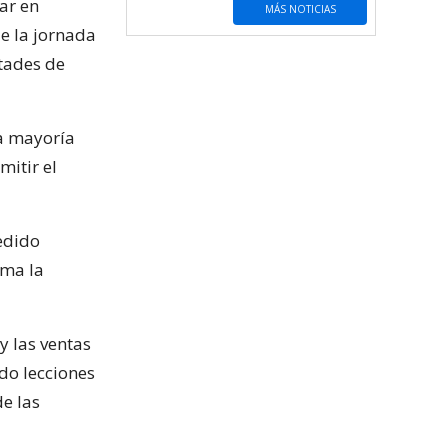
ar en
MÁS NOTICIAS
de la jornada
ltades de
la mayoría
mitir el
cedido
rma la
y las ventas
ndo lecciones
e las