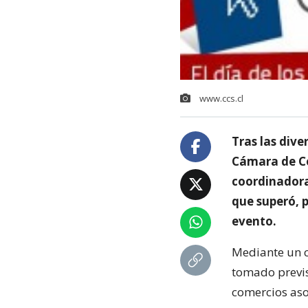
www.ccs.cl
Tras las dive
Cámara de Co
coordinadora 
que superó, 
evento.
Mediante un c
tomado previs
comercios aso