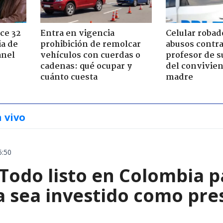
ce 32
Entra en vigencia
Celular robad
ia de
prohibición de remolcar
abusos contra
anel
vehículos con cuerdas o
profesor de s
cadenas: qué ocupar y
del convivien
cuánto cuesta
madre
n vivo
5:50
 Todo listo en Colombia 
la sea investido como pr