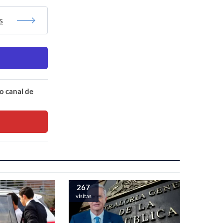
s
o canal de
267
visitas