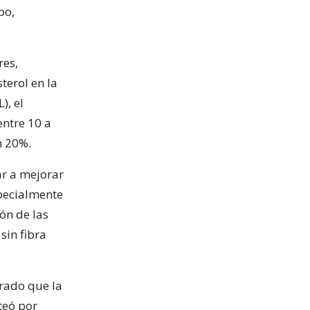
po,
res,
terol en la
), el
ntre 10 a
n 20%.
r a mejorar
specialmente
ón de las
sin fibra
rado que la
teó por