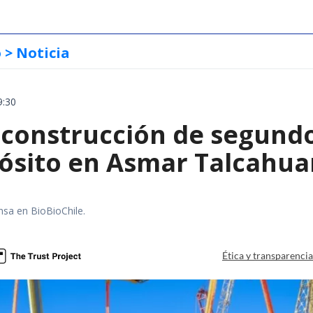
o
> Noticia
9:30
construcción de segund
ósito en Asmar Talcahu
nsa en BioBioChile.
Ética y transparenci