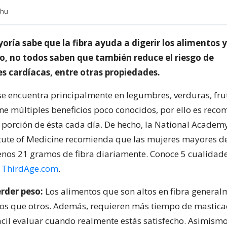
.hu
yoría sabe que la fibra ayuda a digerir los alimentos y 
o, no todos saben que también reduce el riesgo de
 cardíacas, entre otras propiedades.
 se encuentra principalmente en legumbres, verduras, fru
iene múltiples beneficios poco conocidos, por ello es rec
porción de ésta cada día. De hecho, la National Academy
titute of Medicine recomienda que las mujeres mayores d
enos 21 gramos de fibra diariamente. Conoce 5 cualidades
r
ThirdAge.com
.
rder peso:
Los alimentos que son altos en fibra general
os que otros. Además, requieren más tiempo de masticac
ácil evaluar cuando realmente estás satisfecho. Asimismo