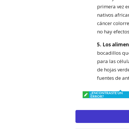
primera vez e
nativos afric
cáncer colorr
no hay efecto
5. Los alimen
bocadillos qu
para las célul
de hojas verde
fuentes de an
¿ENCONTRASTE UN
ERROR?