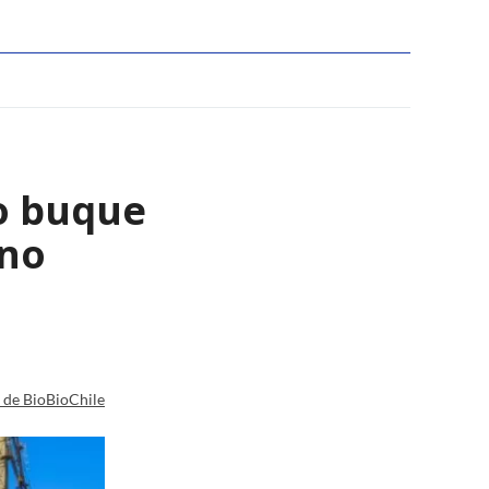
o buque
ano
a de BioBioChile