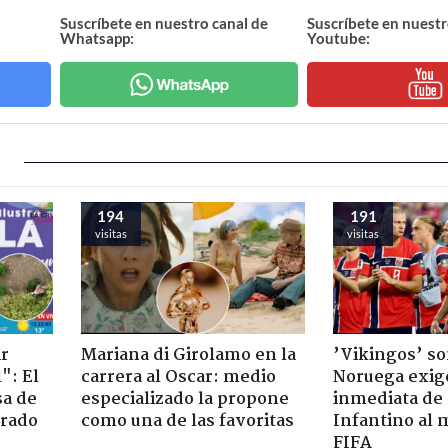
Suscríbete en nuestro canal de
Suscríbete en nuestr
Whatsapp:
Youtube:
194
191
visitas
visitas
ir
Mariana di Girolamo en la
’Vikingos’ so
": El
carrera al Oscar: medio
Noruega exig
sa de
especializado la propone
inmediata de
trado
como una de las favoritas
Infantino al 
FIFA