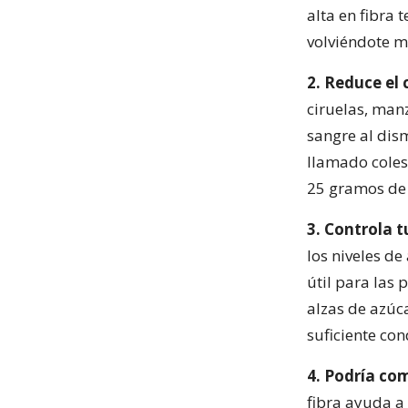
alta en fibra
volviéndote má
2. Reduce el 
ciruelas, manz
sangre al dism
llamado coles
25 gramos de f
3. Controla t
los niveles de
útil para las 
alzas de azúca
suficiente co
4. Podría com
fibra ayuda a 