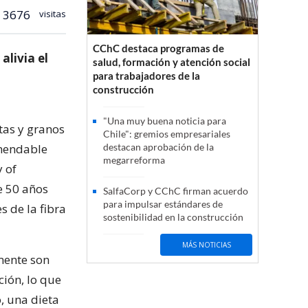
3676
visitas
CChC destaca programas de
alivia el
salud, formación y atención social
para trabajadores de la
construcción
"Una muy buena noticia para
tas y granos
Chile": gremios empresariales
omendable
destacan aprobación de la
megarreforma
 of
e 50 años
SalfaCorp y CChC firman acuerdo
para impulsar estándares de
 de la fibra
sostenibilidad en la construcción
MÁS NOTICIAS
mente son
ión, lo que
, una dieta