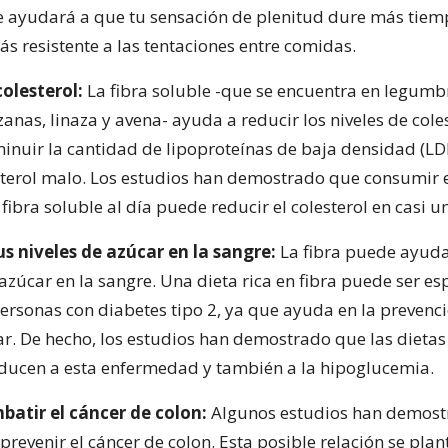
 te ayudará a que tu sensación de plenitud dure más tiem
s resistente a las tentaciones entre comidas.
colesterol:
La fibra soluble -que se encuentra en legumb
anas, linaza y avena- ayuda a reducir los niveles de coles
inuir la cantidad de lipoproteínas de baja densidad (LDL
terol malo. Los estudios han demostrado que consumir e
ibra soluble al día puede reducir el colesterol en casi u
us niveles de azúcar en la sangre:
La fibra puede ayuda
 azúcar en la sangre. Una dieta rica en fibra puede ser e
personas con diabetes tipo 2, ya que ayuda en la prevenci
r. De hecho, los estudios han demostrado que las dietas 
nducen a esta enfermedad y también a la hipoglucemia.
batir el cáncer de colon:
Algunos estudios han demost
prevenir el cáncer de colon. Esta posible relación se plan