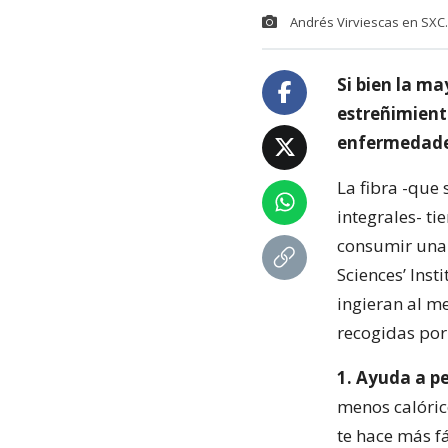
Andrés Virviescas en SXC
Si bien la ma
estreñimient
enfermedades
La fibra -que
integrales- t
consumir una 
Sciences’ Ins
ingieran al m
recogidas po
1. Ayuda a pe
menos calóric
te hace más f