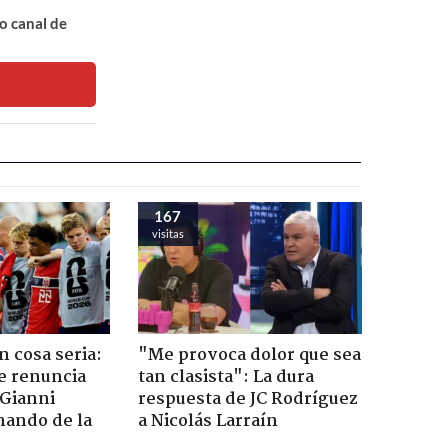
o canal de
167
visitas
n cosa seria:
"Me provoca dolor que sea
e renuncia
tan clasista": La dura
 Gianni
respuesta de JC Rodríguez
mando de la
a Nicolás Larraín