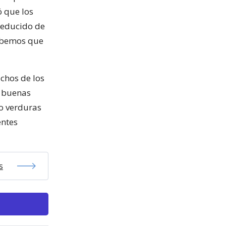
ó que los
 reducido de
sabemos que
chos de los
n buenas
mo verduras
entes
s