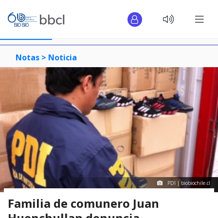
Notas >
Noticia
PDI | biobiochile.cl
Familia de comunero Juan
Huenchullan denuncia