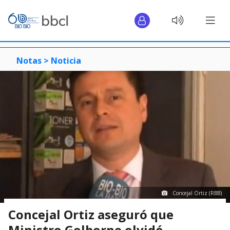
Notas >
Noticia
Concejal Ortiz (RBB)
Concejal Ortiz aseguró que
Ministro Golborne olvidó