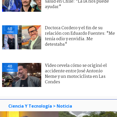
salud en Chile: "La IA nos puede
ayudar"
Doctora Cordero y el fin de su
68
visitas
relación con Eduardo Fuentes: "Me
tenía odio y envidia. Me
detestaba"
Video revela cómo se originó el
48
visitas
accidente entre José Antonio
Neme y un motociclista en Las
Condes
Ciencia Y Tecnología
> Noticia