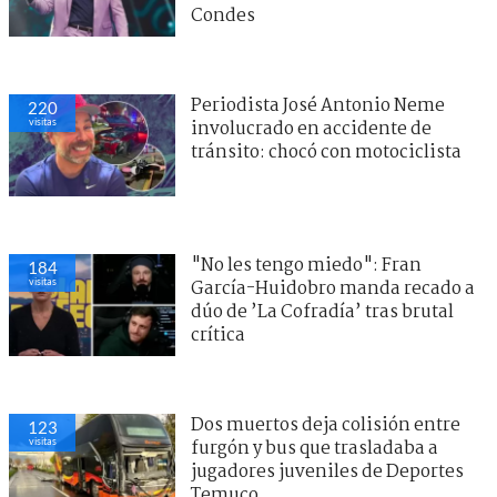
Condes
Periodista José Antonio Neme
220
visitas
involucrado en accidente de
tránsito: chocó con motociclista
"No les tengo miedo": Fran
184
visitas
García-Huidobro manda recado a
dúo de ’La Cofradía’ tras brutal
crítica
Dos muertos deja colisión entre
123
visitas
furgón y bus que trasladaba a
jugadores juveniles de Deportes
Temuco