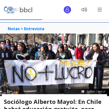
Notas >
Entrevista
Archivo | Fech.cl
Sociólogo Alberto Mayol: En Chile
habrá educación gratuita, pero