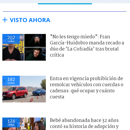
VISTO AHORA
"No les tengo miedo": Fran
202
visitas
García-Huidobro manda recado a
dúo de ’La Cofradía’ tras brutal
crítica
Entra en vigencia prohibición de
182
visitas
remolcar vehículos con cuerdas o
cadenas: qué ocupar y cuánto
cuesta
Bebé abandonada hace 32 años
176
visitas
contó su historia de adopción y