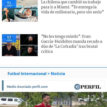
La chilena que cambió su trabajo
91
visitas
para ir a Miami: "Te entrega la
vida de millonario, pero sin serlo"
"No les tengo miedo": Fran
89
visitas
García-Huidobro manda recado a
dúo de ’La Cofradía’ tras brutal
crítica
Futbol Internacional
> Noticia