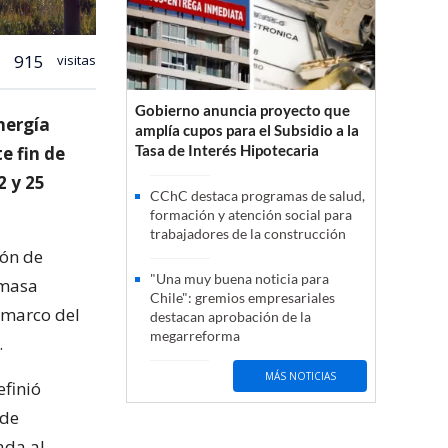
915
visitas
Gobierno anuncia proyecto que
nergía
amplía cupos para el Subsidio a la
Tasa de Interés Hipotecaria
e fin de
2 y 25
CChC destaca programas de salud,
formación y atención social para
trabajadores de la construcción
ión de
"Una muy buena noticia para
omasa
Chile": gremios empresariales
l marco del
destacan aprobación de la
megarreforma
.
MÁS NOTICIAS
efinió
 de
ada al