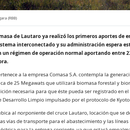
gara (RBB)
masa de Lautaro ya realizó los primeros aportes de e
sistema interconectado y su administración espera est
n un régimen de operación normal aportando entre 2
ra.
ertenece a la empresa Comasa S.A. contempla la generac
rica de 25 Megawats que utilizará biomasa forestal y bi
dición necesaria para que éste pueda ser registrado en e
Desarrollo Limpio impulsado por el protocolo de Kyoto
ubica al norponiente del cruce Lautaro, locación que se d
s vías de transporte para el abastecimiento y las líneas
léctrica para la entrega corriente, ya que estará empalm