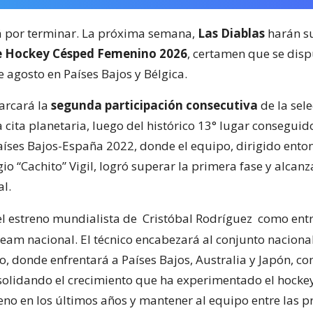
á por terminar. La próxima semana,
Las Diablas
harán s
e Hockey Césped Femenino 2026
, certamen que se disp
de agosto en Países Bajos y Bélgica.
arcará la
segunda participación consecutiva
de la sel
 cita planetaria, luego del histórico 13° lugar conseguido
íses Bajos-España 2022, donde el equipo, dirigido enton
io “Cachito” Vigil, logró superar la primera fase y alcanz
al.
 el estreno mundialista de
Cristóbal Rodríguez
como ent
team nacional. El técnico encabezará al conjunto naciona
, donde enfrentará a Países Bajos, Australia y Japón, con
solidando el crecimiento que ha experimentado el hocke
eno en los últimos años y mantener al equipo entre las p