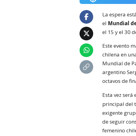
La espera est
el
Mundial d
el 15 y el 30 
Este evento m
chilena en una
Mundial de Pa
argentino Serg
octavos de fin
Esta vez será
principal del 
exigente grupo
de seguir con
femenino chil