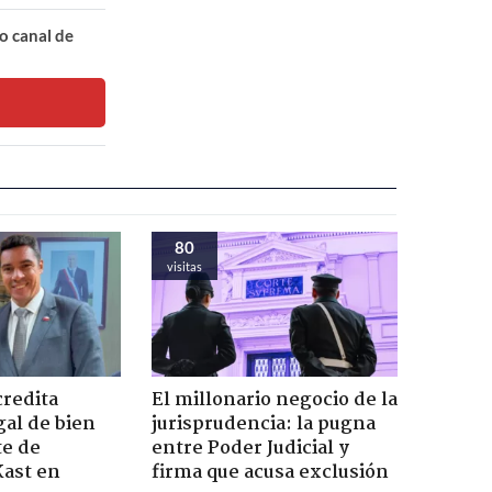
o canal de
80
visitas
credita
El millonario negocio de la
gal de bien
jurisprudencia: la pugna
te de
entre Poder Judicial y
Kast en
firma que acusa exclusión