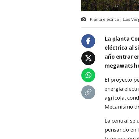
Planta eléctrica | Luis Ver
La planta Co
eléctrica al 
año entrar e
megawats ho
El proyecto p
energía eléct
agrícola, con
Mecanismo de 
La central se 
pensando en la
transmisión e