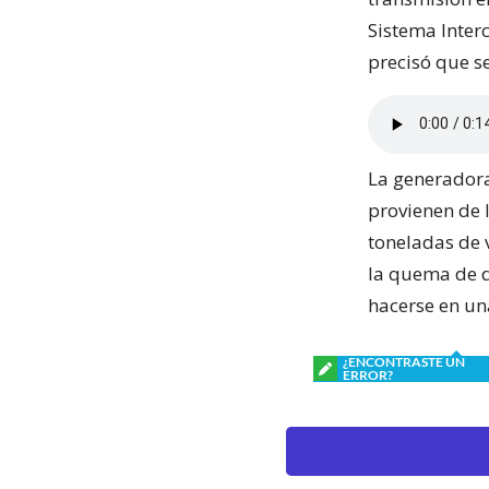
Sistema Inter
precisó que s
La generadora
provienen de 
toneladas de 
la quema de d
hacerse en un
¿ENCONTRASTE UN
ERROR?