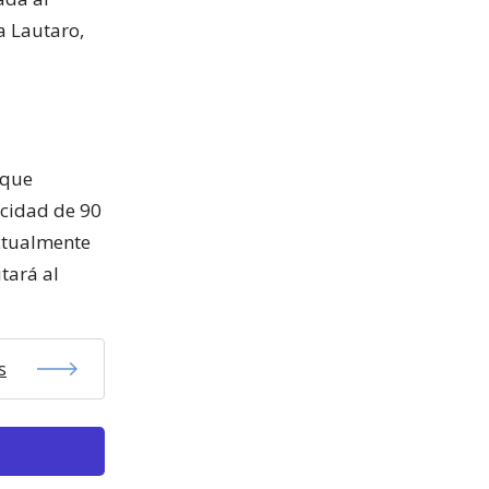
a Lautaro,
 que
acidad de 90
actualmente
tará al
s