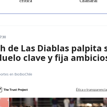
crítica
Chañaral
7:30
 de Las Diablas palpita 
uelo clave y fija ambicio
portes en BioBioChile
Ética y transparenci