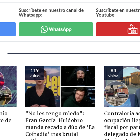
Suscríbete en nuestro canal de
Suscríbete en nuestr
Whatsapp:
Youtube:
119
84
visitas
visitas
nio
"No les tengo miedo":
Contraloría a
te de
Fran García-Huidobro
ocupación ile
manda recado a dúo de ’La
fiscal por par
Cofradía’ tras brutal
delegado de 