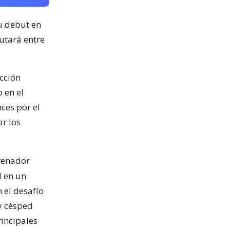
u debut en
utará entre
ección
 en el
ces por el
ar los
renador
l en un
 el desafío
y césped
rincipales