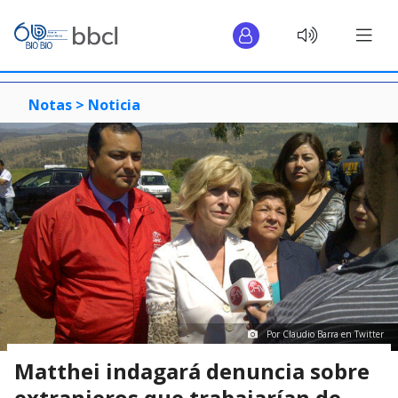
Notas >
Noticia
Por Claudio Barra en Twitter
Matthei indagará denuncia sobre
extranjeros que trabajarían de