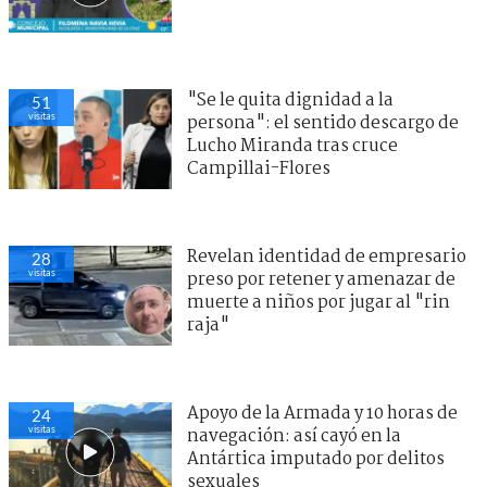
"Se le quita dignidad a la
51
visitas
persona": el sentido descargo de
Lucho Miranda tras cruce
Campillai-Flores
Revelan identidad de empresario
28
visitas
preso por retener y amenazar de
muerte a niños por jugar al "rin
raja"
Apoyo de la Armada y 10 horas de
24
visitas
navegación: así cayó en la
Antártica imputado por delitos
sexuales