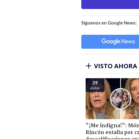
Síguenos en Google News:
VISTO AHORA
39
visitas
"¡Me indigna!": Món
Rincón estalla por c