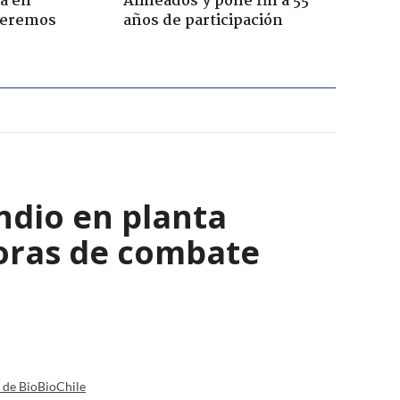
a en
Alineados y pone fin a 55
Seremos
años de participación
ndio en planta
horas de combate
a de BioBioChile