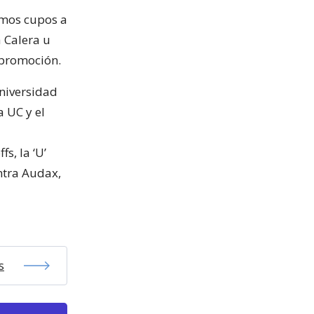
imos cupos a
 Calera u
e promoción.
Universidad
a UC y el
s, la ‘U’
ontra Audax,
s