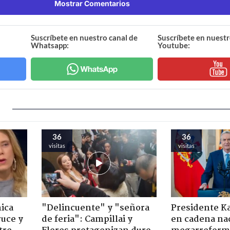
Mostrar Comentarios
Suscríbete en nuestro canal de
Suscríbete en nuestr
Whatsapp:
Youtube:
36
36
visitas
visitas
ica
"Delincuente" y "señora
Presidente K
ruce y
de feria": Campillai y
en cadena nac