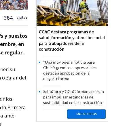
384
visitas
CChC destaca programas de
s y puestos
salud, formación y atención social
para trabajadores de la
iembre, en
construcción
e regular.
"Una muy buena noticia para
Chile": gremios empresariales
inen su
destacan aprobación de la
 o zafar del
megarreforma
SalfaCorp y CChC firman acuerdo
para impulsar estándares de
ir los
sostenibilidad en la construcción
 la Primera
MÁS NOTICIAS
ia ante
.