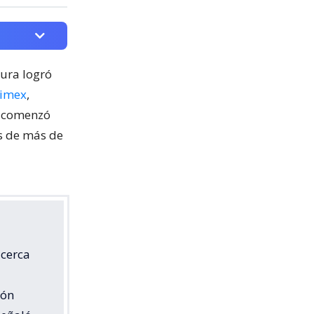
cura logró
nimex
,
o comenzó
os de más de
 cerca
ión