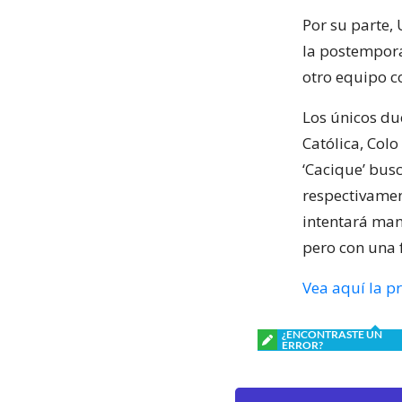
Por su parte,
la postempora
otro equipo co
Los únicos du
Católica, Colo
‘Cacique’ bus
respectivament
intentará mant
pero con una 
Vea aquí la p
¿ENCONTRASTE UN
ERROR?