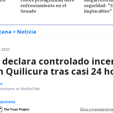
tre
Flores protagonizan duro
megarreform
enfrentamiento en el
seguridad: "
Senado
implacables"
tana
> Noticia
 23:51
declara controlado ince
 Quilicura tras casi 24 
ez
r nocturno en BioBioChile.
epúlveda
Ética y transparenci