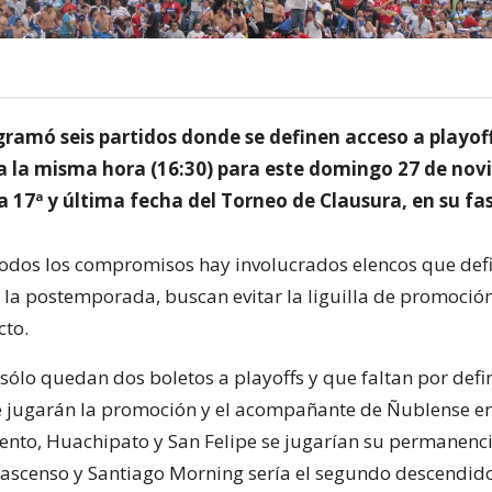
ramó seis partidos donde se definen acceso a playoff
a la misma hora (16:30) para este domingo 27 de nov
a 17ª y última fecha del Torneo de Clausura, en su fas
 todos los compromisos hay involucrados elencos que def
a la postemporada, buscan evitar la liguilla de promoción
cto.
ólo quedan dos boletos a playoffs y que faltan por defin
 jugarán la promoción y el acompañante de Ñublense en
ento, Huachipato y San Felipe se jugarían su permanenc
 ascenso y Santiago Morning sería el segundo descendido