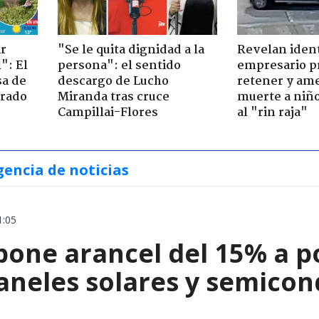
ir
"Se le quita dignidad a la
Revelan iden
": El
persona": el sentido
empresario p
sa de
descargo de Lucho
retener y am
trado
Miranda tras cruce
muerte a niño
Campillai-Flores
al "rin raja"
gencia de noticias
1:05
ne arancel del 15% a pol
paneles solares y semico