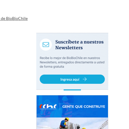
a de BioBioChile