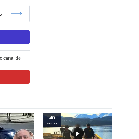
s
o canal de
40
visitas