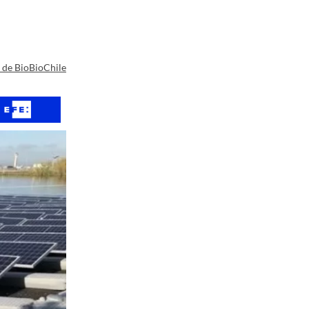
a de BioBioChile