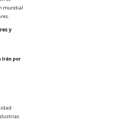
ón mundial
res.
res y
 Irán por
e
cidad
dustrias