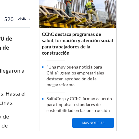
520
visitas
CChC destaca programas de
PU de
salud, formación y atención social
para trabajadores de la
a de
construcción
"Una muy buena noticia para
llegaron a
Chile": gremios empresariales
destacan aprobación de la
megarreforma
s. Hasta el
SalfaCorp y CChC firman acuerdo
cinas.
para impulsar estándares de
sostenibilidad en la construcción
a de
MÁS NOTICIAS
y de