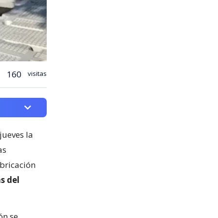
160
visitas
jueves la
as
abricación
s del
ón se