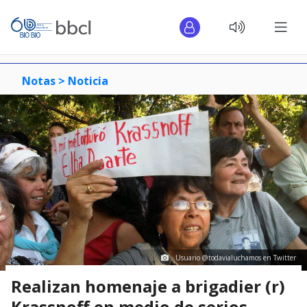
Notas >
Noticia
Usuario @todavialuchamos en Twitter
Realizan homenaje a brigadier (r)
Krassnoff en medio de serios