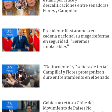
estalla por cruce y
descalificaciones entre senadoras
Flores y Campillai
Presidente Kast anuncia en
32
visitas
cadena nacional su megarreforma
en seguridad: "Seremos
implacables"
"Delincuente" y "señora de feria":
30
visitas
Campillai y Flores protagonizan
duro enfrentamiento en el Senado
Gobierno retira a Chile del
26
visitas
Movimiento de Países No