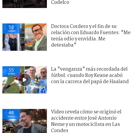
Codelco
Doctora Cordero y el fin de su
58
visitas
relación con Eduardo Fuentes: "Me
tenía odio y envidia. Me
detestaba"
La "venganza" más recordada del
55
visitas
fútbol: cuando Roy Keane acabó
con la carrera del papá de Haaland
Video revela cómo se originó el
48
visitas
accidente entre José Antonio
Neme y un motociclista en Las
Condes