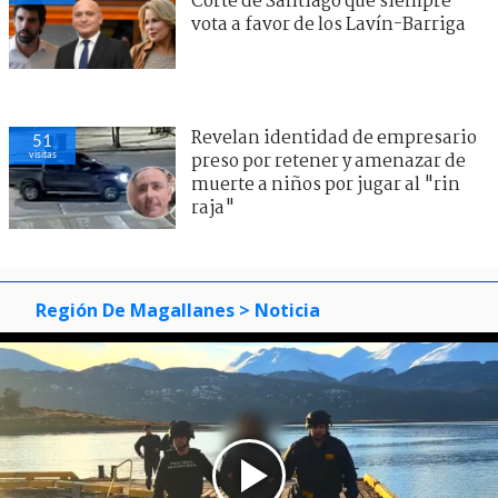
Corte de Santiago que siempre
vota a favor de los Lavín-Barriga
Revelan identidad de empresario
51
visitas
preso por retener y amenazar de
muerte a niños por jugar al "rin
raja"
Región De Magallanes
> Noticia