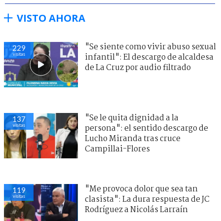
VISTO AHORA
"Se siente como vivir abuso sexual
229
visitas
infantil": El descargo de alcaldesa
de La Cruz por audio filtrado
"Se le quita dignidad a la
137
visitas
persona": el sentido descargo de
Lucho Miranda tras cruce
Campillai-Flores
"Me provoca dolor que sea tan
119
visitas
clasista": La dura respuesta de JC
Rodríguez a Nicolás Larraín