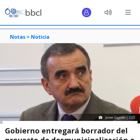
Notas >
Noticia
Jaime Gajardo | CUT
Gobierno entregará borrador del
proyecto de desmunicipalización a