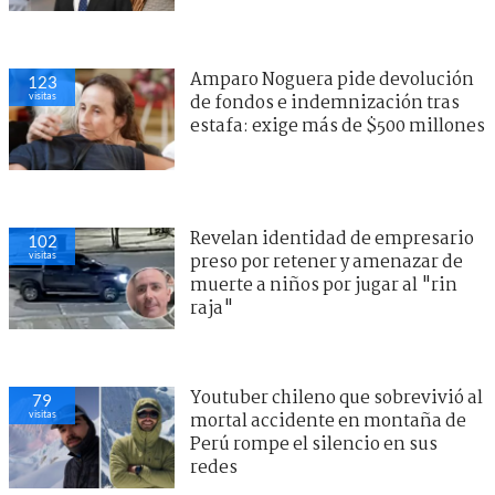
Amparo Noguera pide devolución
123
visitas
de fondos e indemnización tras
estafa: exige más de $500 millones
Revelan identidad de empresario
102
visitas
preso por retener y amenazar de
muerte a niños por jugar al "rin
raja"
Youtuber chileno que sobrevivió al
79
visitas
mortal accidente en montaña de
Perú rompe el silencio en sus
redes