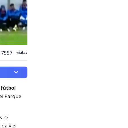
7557
visitas
 fútbol
del Parque
s 23
ida y el