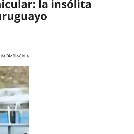
ular: la insólita
 uruguayo
a de BioBioChile