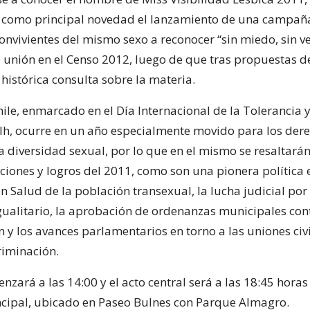
á como principal novedad el lanzamiento de una campañ
convivientes del mismo sexo a reconocer “sin miedo, sin 
u unión en el Censo 2012, luego de que tras propuestas d
histórica consulta sobre la materia.
le, enmarcado en el Día Internacional de la Tolerancia y
lh, ocurre en un año especialmente movido para los der
 diversidad sexual, por lo que en el mismo se resaltarán
ciones y logros del 2011, como son una pionera política 
n Salud de la población transexual, la lucha judicial por 
ualitario, la aprobación de ordenanzas municipales cont
 y los avances parlamentarios en torno a las uniones civil
riminación.
nzará a las 14:00 y el acto central será a las 18:45 horas 
ncipal, ubicado en Paseo Bulnes con Parque Almagro.