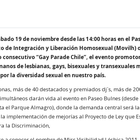
ábado 19 de noviembre desde las 14:00 horas en el Pa
o de Integración y Liberación Homosexual (Movilh) 
o consecutivo “Gay Parade Chile”, el evento promotor
anos de lesbianas, gays, bisexuales y transexuales
por la diversidad sexual en nuestro país.
onas, más de 40 destacados y premiados dj´s, más de 200
simultáneos darán vida al evento en Paseo Bulnes (desde 
a el Parque Almagro), donde la demanda central será l
l, la implementación de mejorías al Proyecto de Ley que E
a la Discriminación,
se a conocer el nombre de Miss Visibilidad Lésbica 2011, 