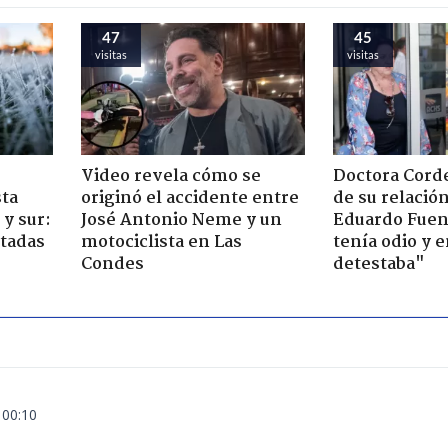
47
45
visitas
visitas
Video revela cómo se
Doctora Corde
sta
originó el accidente entre
de su relació
y sur:
José Antonio Neme y un
Eduardo Fuen
ctadas
motociclista en Las
tenía odio y 
Condes
detestaba"
 00:10