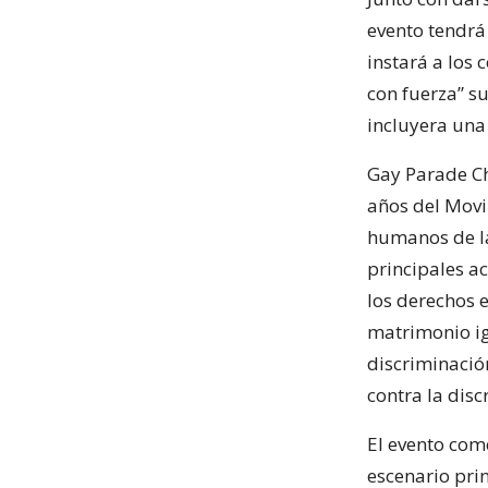
evento tendr
instará a los 
con fuerza” s
incluyera una 
Gay Parade Chi
años del Movi
humanos de la
principales ac
los derechos e
matrimonio ig
discriminación
contra la disc
El evento come
escenario pri