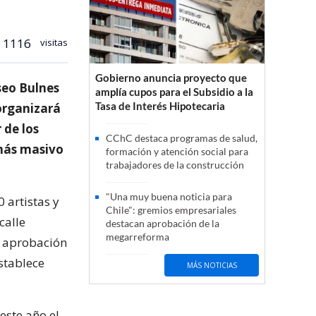
1116
visitas
Gobierno anuncia proyecto que
seo Bulnes
amplía cupos para el Subsidio a la
Tasa de Interés Hipotecaria
organizará
 de los
CChC destaca programas de salud,
 más masivo
formación y atención social para
trabajadores de la construcción
"Una muy buena noticia para
 artistas y
Chile": gremios empresariales
calle
destacan aprobación de la
megarreforma
a aprobación
stablece
MÁS NOTICIAS
este año el