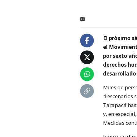
El próximo s
el Movimient
por sexto añ
derechos hum
desarrollado 
Miles de pers
4 escenarios 
Tarapacá hast
y, en especia
Medidas contr
Junto con dar