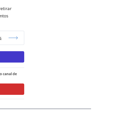
etirar
entos
s
o canal de