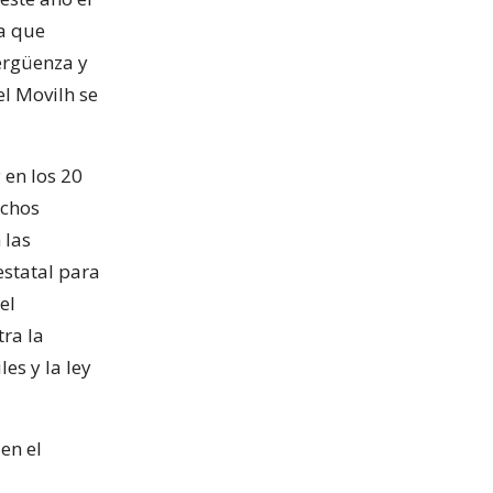
a que
vergüenza y
el Movilh se
 en los 20
echos
 las
estatal para
el
ra la
es y la ley
en el