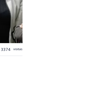
3374
visitas
a hacer un
lores (RN) y
el