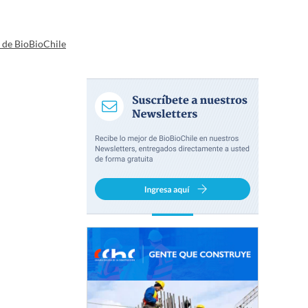
a de BioBioChile