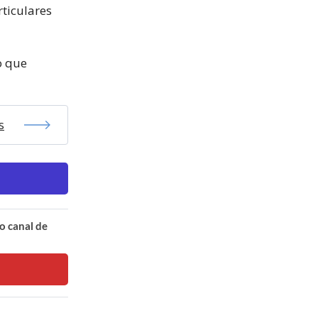
rticulares
o que
s
o canal de