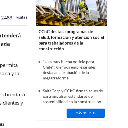
2483
visitas
CChC destaca programas de
extenderá
salud, formación y atención social
para trabajadores de la
cada
construcción
"Una muy buena noticia para
 permita
Chile": gremios empresariales
sana y la
destacan aprobación de la
megarreforma
SalfaCorp y CChC firman acuerdo
les brindará
para impulsar estándares de
sostenibilidad en la construcción
 dientes y
MÁS NOTICIAS
tas