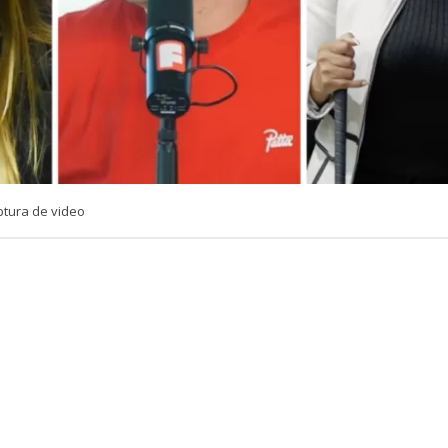
ptura de video
VER RESUMEN
e Lucho Miranda dejó un momento el humor de lado par
go tras los recientes dichos entre las senadoras Camila F
lai (IND).
cio ‘
No hacemos uno
‘ del canal Somos Fabulosos, donde 