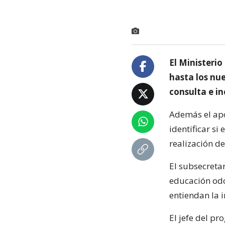
El Ministeri
hasta los nu
consulta e i
Además el apo
identificar si
realización de
El subsecretar
educación odo
entiendan la 
El jefe del pr