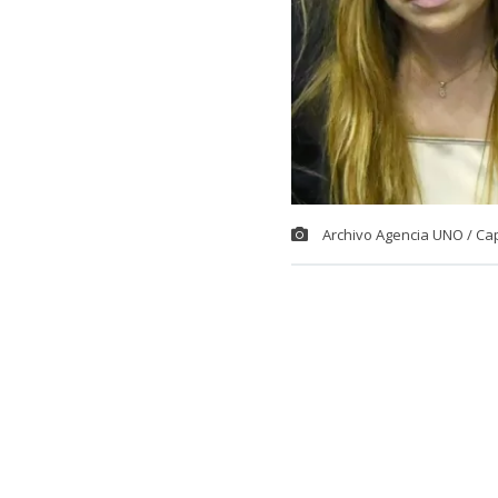
Archivo Agencia UNO / Ca
El comediant
potente descar
Fabiola Campil
Fue en el espa