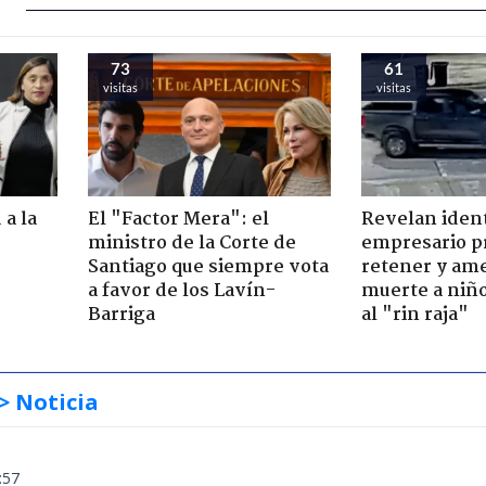
73
61
visitas
visitas
 a la
El "Factor Mera": el
Revelan iden
o
ministro de la Corte de
empresario p
Santiago que siempre vota
retener y am
a favor de los Lavín-
muerte a niño
Barriga
al "rin raja"
> Noticia
:57