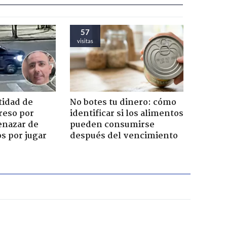
57
visitas
tidad de
No botes tu dinero: cómo
reso por
identificar si los alimentos
enazar de
pueden consumirse
s por jugar
después del vencimiento