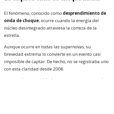
El fenómeno, conocido como
desprendimiento de
onda de choque
, ocurre cuando la energía del
núcleo desintegrado atraviesa la corteza de la
estrella.
Aunque ocurre en todas las supernovas, su
brevedad extrema lo convierte en un evento casi
imposible de captar. De hecho, no se registraba uno
con esta claridad desde 2008.
“Se requiere serenidad y suerte para capturarlo
en tiempo real”
, afirma el autor principal de uno
de los trabajos, Brendan O’Connor, astrónomo de la
Universidad Carnegie Mellon en Pittsburgh.