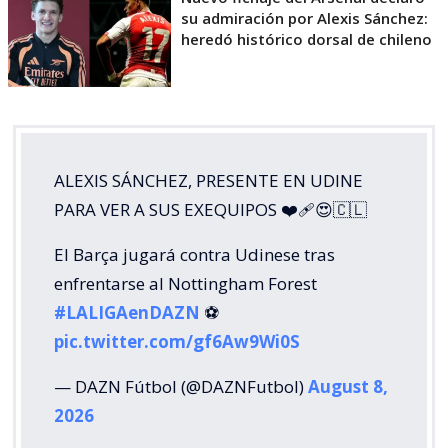
su admiración por Alexis Sánchez:
heredó histórico dorsal de chileno
ALEXIS SÁNCHEZ, PRESENTE EN UDINE
PARA VER A SUS EXEQUIPOS ❤️‍🩹😍🇨🇱
El Barça jugará contra Udinese tras
enfrentarse al Nottingham Forest
#LALIGAenDAZN
⚽️
pic.twitter.com/gf6Aw9Wi0S
— DAZN Fútbol (@DAZNFutbol)
August 8,
2026