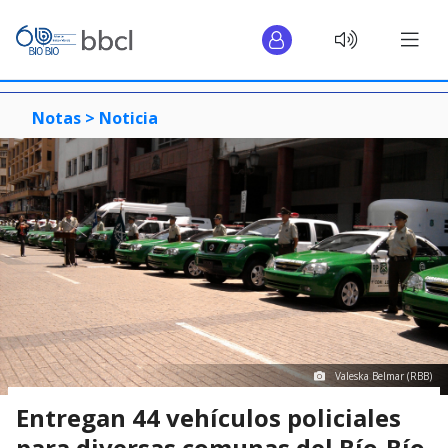
Notas >
Noticia
Valeska Belmar (RBB)
Entregan 44 vehículos policiales
para diversas comunas del Bío-Bío