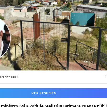
1
Edición BBCL
VER RESUMEN
l
ministro Iván Poduje realizó su primera cuenta públ