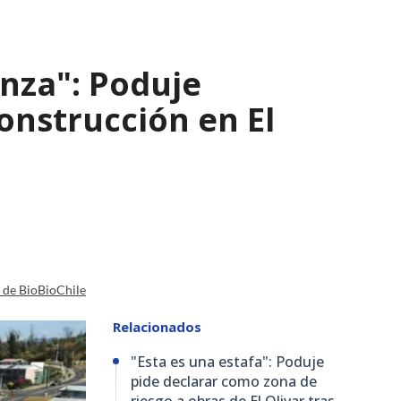
nza": Poduje
nstrucción en El
a de BioBioChile
Relacionados
"Esta es una estafa": Poduje
pide declarar como zona de
riesgo a obras de El Olivar tras