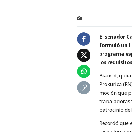
El senador Ca
formuló un l
programa esp
los requisitos
Bianchi, quien
Prokurica (RN)
moción que pr
trabajadoras 
patrocinio del 
Recordó que el
recientemente