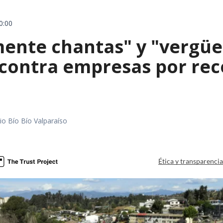
0:00
mente chantas" y "vergüe
contra empresas por reco
io Bío Bío Valparaíso
a
Ética y transparenci