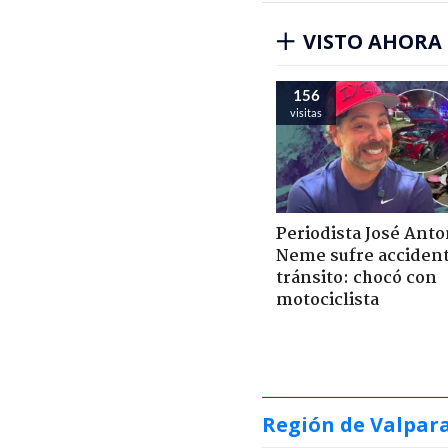
VISTO AHORA
156
visitas
Periodista José Anto
Neme sufre acciden
tránsito: chocó con
motociclista
Región de Valpar