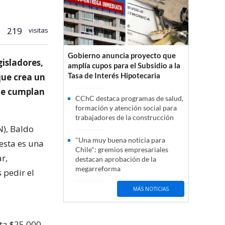
219
visitas
Gobierno anuncia proyecto que
gisladores,
amplía cupos para el Subsidio a la
Tasa de Interés Hipotecaria
que crea un
ue cumplan
CChC destaca programas de salud,
formación y atención social para
trabajadores de la construcción
N), Baldo
"Una muy buena noticia para
“esta es una
Chile": gremios empresariales
r,
destacan aprobación de la
megarreforma
 pedir el
MÁS NOTICIAS
sta $25.000