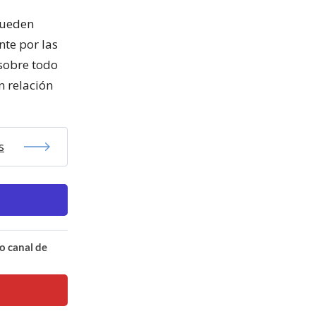
pueden
te por las
 sobre todo
n relación
s
o canal de