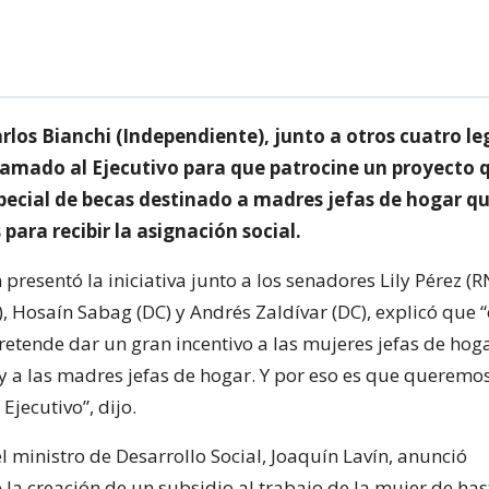
rlos Bianchi (Independiente), junto a otros cuatro le
lamado al Ejecutivo para que patrocine un proyecto 
ecial de becas destinado a madres jefas de hogar q
 para recibir la asignación social.
 presentó la iniciativa junto a los senadores Lily Pérez (R
, Hosaín Sabag (DC) y Andrés Zaldívar (DC), explicó que 
etende dar un gran incentivo a las mujeres jefas de hoga
y a las madres jefas de hogar. Y por eso es que queremos
Ejecutivo”, dijo.
 ministro de Desarrollo Social, Joaquín Lavín, anunció
 la creación de un subsidio al trabajo de la mujer de ha