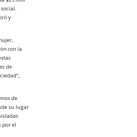
social.
ril y
mujer,
ón con la
estas
es de
ociedad”,
umnos de
sde su lugar
aisladas
 por el