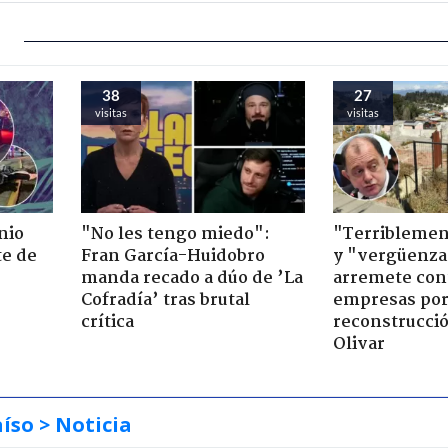
38
27
visitas
visitas
nio
"No les tengo miedo":
"Terriblemen
te de
Fran García-Huidobro
y "vergüenza
manda recado a dúo de ’La
arremete con
Cofradía’ tras brutal
empresas po
crítica
reconstrucció
Olivar
aíso
> Noticia