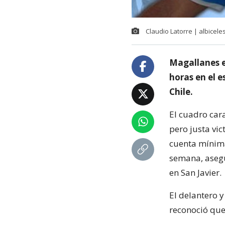
Claudio Latorre | albiceles
Magallanes e
horas en el e
Chile.
El cuadro car
pero justa vic
cuenta mínima
semana, asegu
en San Javier.
El delantero y
reconoció que