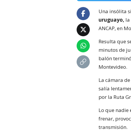
Una insólita s
uruguayo,
la
ANCAP, en Mo
Resulta que s
minutos de ju
balón terminó
Montevideo.
La cámara de 
salía lentame
por la Ruta Gr
Lo que nadie e
frenar, provo
transmisión.