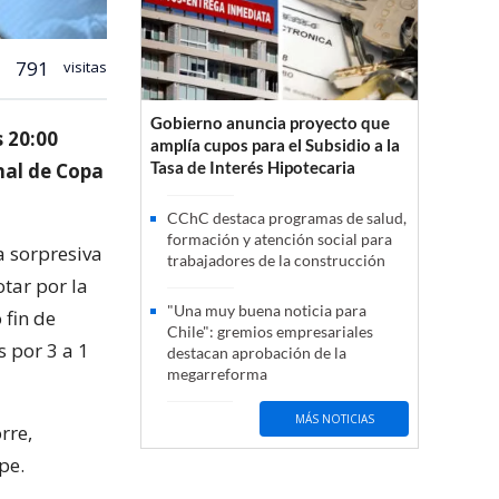
791
visitas
Gobierno anuncia proyecto que
s 20:00
amplía cupos para el Subsidio a la
Tasa de Interés Hipotecaria
inal de Copa
CChC destaca programas de salud,
formación y atención social para
a sorpresiva
trabajadores de la construcción
otar por la
"Una muy buena noticia para
 fin de
Chile": gremios empresariales
 por 3 a 1
destacan aprobación de la
megarreforma
MÁS NOTICIAS
rre,
pe.