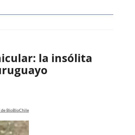
ular: la insólita
 uruguayo
a de BioBioChile