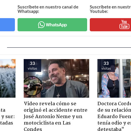
Suscríbete en nuestro canal de
Suscríbete en nuestr
Whatsapp:
Youtube:
33
33
visitas
visitas
Video revela cómo se
Doctora Corde
sta
originó el accidente entre
de su relació
y sur:
José Antonio Neme y un
Eduardo Fuen
ctadas
motociclista en Las
tenía odio y 
Condes
detestaba"