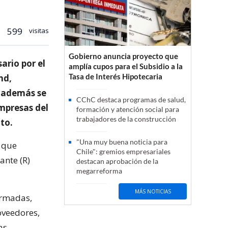
599
visitas
Gobierno anuncia proyecto que
ario por el
amplía cupos para el Subsidio a la
Tasa de Interés Hipotecaria
nd,
, además se
CChC destaca programas de salud,
empresas del
formación y atención social para
trabajadores de la construcción
to.
"Una muy buena noticia para
o que
Chile": gremios empresariales
ante (R)
destacan aprobación de la
megarreforma
MÁS NOTICIAS
Armadas,
oveedores,
as