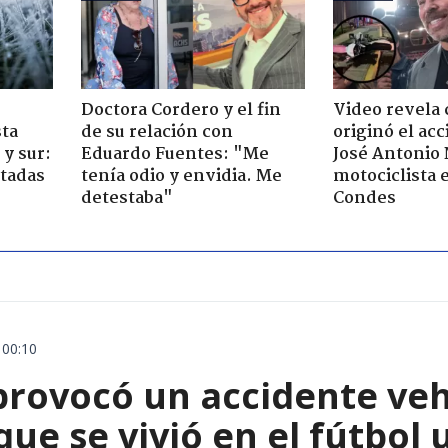
Doctora Cordero y el fin
Video revela
sta
de su relación con
originó el ac
y sur:
Eduardo Fuentes: "Me
José Antonio
ctadas
tenía odio y envidia. Me
motociclista 
detestaba"
Condes
 00:10
rovocó un accidente vehic
que se vivió en el fútbol