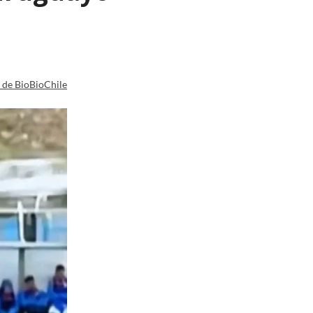
a de BioBioChile