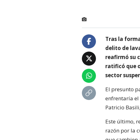
Tras la forma
delito de la
reafirmó su c
ratificó que 
sector suspen
El presunto p
enfrentaría el
Patricio Basili
Este último, 
razón por la c
que cambien a