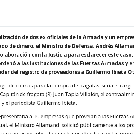
lización de dos ex oficiales de la Armada y un empres
vado de dinero, el Ministro de Defensa, Andrés Allama
olaboración con la Justicia para esclarecer este caso
ordenó a las instituciones de las Fuerzas Armadas y 
der del registro de proveedores a Guillermo Ibieta Ot
ago de coimas para la compra de fragatas, sería el carg
 Capitán de fragata (R) Juan Tapia Villalón, el contraalmir
, y el periodista Guillermo Ibieta.
representaba a 10 empresas que proveían a las Fuerzas 
ual, el Ministro Allamand, solicitó públicamente a los pr
 su representante o tengan tratos directos con las propi