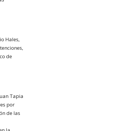
io Hales,
tenciones,
ico de
 Juan Tapia
res por
ón de las
en la