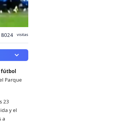
8024
visitas
 fútbol
del Parque
s 23
ida y el
s a