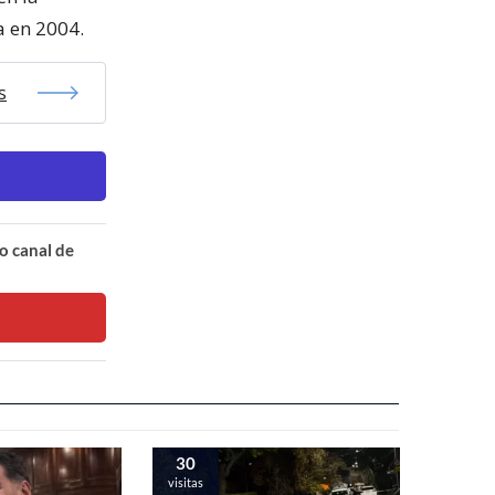
 en 2004.
s
o canal de
30
visitas