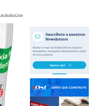
a de BioBioChile