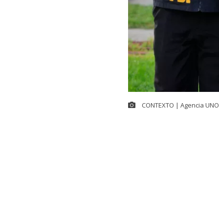
CONTEXTO | Agencia UNO
Un
hombre in
(PDI) en la c
en el lugar
.
Según inform