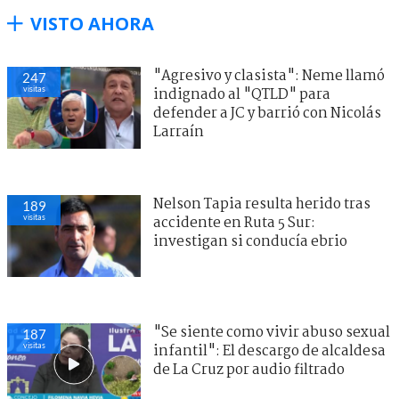
VISTO AHORA
"Agresivo y clasista": Neme llamó
247
visitas
indignado al "QTLD" para
defender a JC y barrió con Nicolás
Larraín
Nelson Tapia resulta herido tras
189
visitas
accidente en Ruta 5 Sur:
investigan si conducía ebrio
"Se siente como vivir abuso sexual
187
visitas
infantil": El descargo de alcaldesa
de La Cruz por audio filtrado