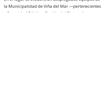
la Municipalidad de Viña del Mar —pertenecientes
a Seguridad Pública, Gestión del Riesgo de
Desastres y Operaciones—, quienes trabajan en el
despeje y aseguramiento de la vía con apoyo de
cuatro camiones tolva, un cargador frontal y una
retroexcavadora.
Lee también...
"Terriblemente chantas" y
"vergüenza": Poduje arremete
contra empresas por
reconstrucción en El Olivar
Desvíos y alternativas de tránsito
Debido a los trabajos de remoción de los miles de