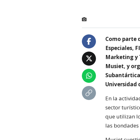
Como parte de
Especiales, F
Marketing y T
Musiet, y or
Subantártica
Universidad d
En la activida
sector turísti
que utilizan 
las bondades d
Musiet cuesti