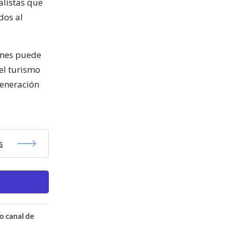
alistas que
dos al
anes puede
 el turismo
generación
s
o canal de