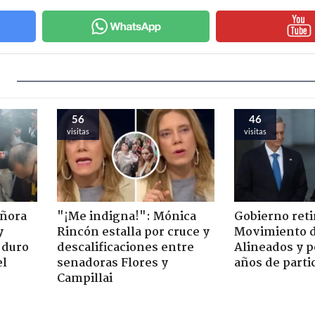
56
46
visitas
visitas
eñora
"¡Me indigna!": Mónica
Gobierno retir
y
Rincón estalla por cruce y
Movimiento d
 duro
descalificaciones entre
Alineados y p
el
senadoras Flores y
años de parti
Campillai