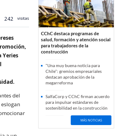
242
visitas
CChC destaca programas de
ereses
salud, formación y atención social
para trabajadores de la
“Promoción,
construcción
a Yeries
l
"Una muy buena noticia para
Chile": gremios empresariales
destacan aprobación de la
sidad.
megarreforma
antes del
SalfaCorp y CChC firman acuerdo
para impulsar estándares de
l eslogan
sostenibilidad en la construcción
promocionar
MÁS NOTICIAS
ia a un