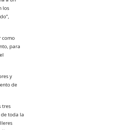
n los
do”,
ir como
nto, para
el
ores y
mento de
 tres
 de toda la
lleres