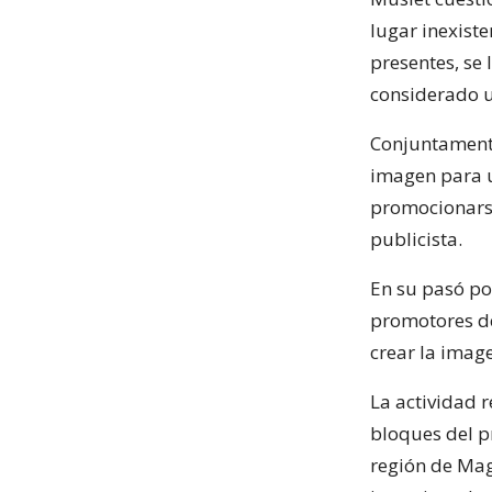
lugar inexiste
presentes, se 
considerado u
Conjuntamente
imagen para u
promocionarse
publicista.
En su pasó po
promotores del
crear la imag
La actividad r
bloques del p
región de Maga