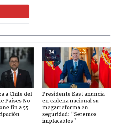
34
visitas
a a Chile del
Presidente Kast anuncia
e Países No
en cadena nacional su
one fin a 55
megarreforma en
cipación
seguridad: "Seremos
implacables"