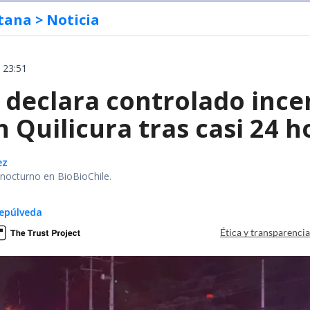
tana
> Noticia
 23:51
declara controlado ince
 Quilicura tras casi 24 
ez
r nocturno en BioBioChile.
epúlveda
Ética y transparenci