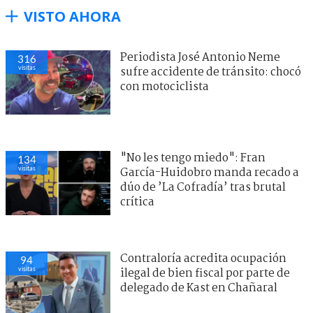
VISTO AHORA
Periodista José Antonio Neme
316
visitas
sufre accidente de tránsito: chocó
con motociclista
"No les tengo miedo": Fran
134
visitas
García-Huidobro manda recado a
dúo de ’La Cofradía’ tras brutal
crítica
Contraloría acredita ocupación
94
visitas
ilegal de bien fiscal por parte de
delegado de Kast en Chañaral