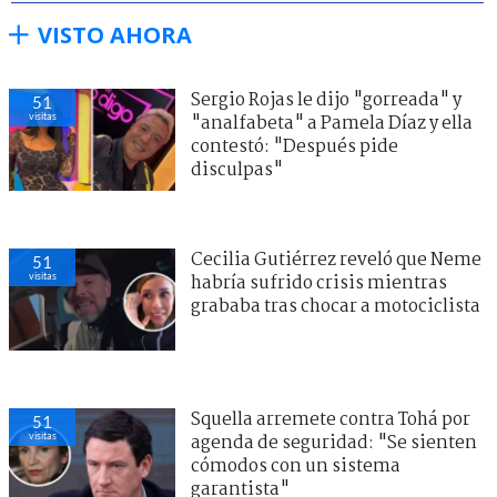
VISTO AHORA
Sergio Rojas le dijo "gorreada" y
51
visitas
"analfabeta" a Pamela Díaz y ella
contestó: "Después pide
disculpas"
Cecilia Gutiérrez reveló que Neme
51
visitas
habría sufrido crisis mientras
grababa tras chocar a motociclista
Squella arremete contra Tohá por
51
visitas
agenda de seguridad: "Se sienten
cómodos con un sistema
garantista"