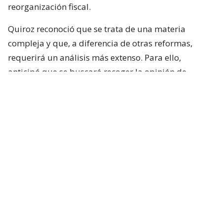
reorganización fiscal.
Quiroz reconoció que se trata de una materia
compleja y que, a diferencia de otras reformas,
requerirá un análisis más extenso. Para ello,
anticipó que se buscará recoger la opinión de
académicos y especialistas técnicos de distintas
posiciones.
“Es un tema país y que requiere nuestra atención”,
sostuvo.
Respecto de los plazos, el ministro indicó que la
intención del Ejecutivo es que la comisión comience
sus labores durante la próxima semana.
Lee también...