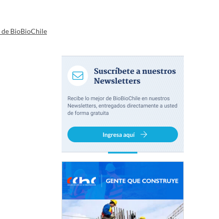
a de BioBioChile