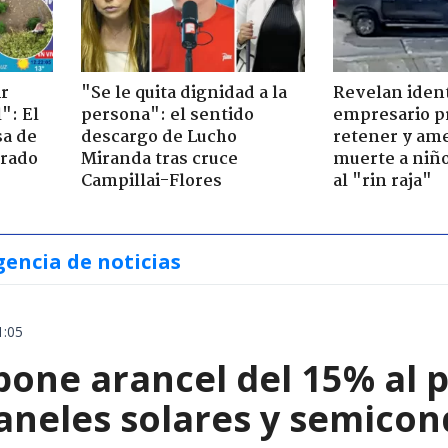
ir
"Se le quita dignidad a la
Revelan iden
": El
persona": el sentido
empresario p
sa de
descargo de Lucho
retener y am
trado
Miranda tras cruce
muerte a niño
Campillai-Flores
al "rin raja"
gencia de noticias
1:05
ne arancel del 15% al pol
paneles solares y semico