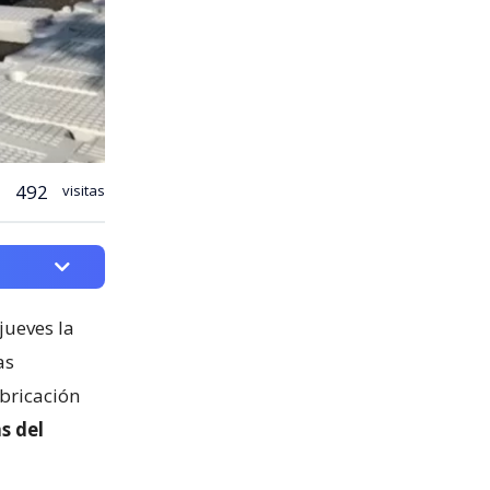
492
visitas
jueves la
as
abricación
s del