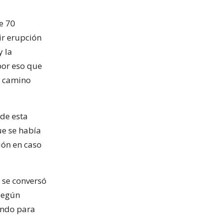
e 70
ir erupción
y la
por eso que
un camino
 de esta
ue se había
ión en caso
 se conversó
 según
jando para