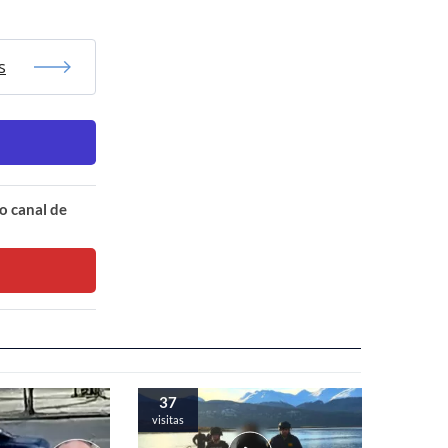
s
o canal de
37
visitas