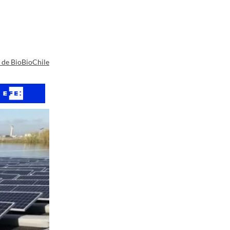
a de BioBioChile