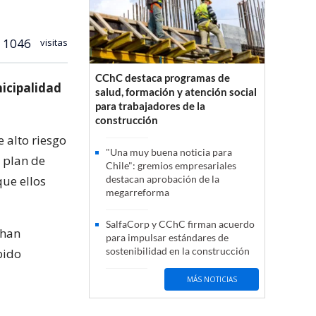
1046
visitas
CChC destaca programas de
icipalidad
salud, formación y atención social
para trabajadores de la
construcción
e alto riesgo
"Una muy buena noticia para
n plan de
Chile": gremios empresariales
ue ellos
destacan aprobación de la
megarreforma
SalfaCorp y CChC firman acuerdo
 han
para impulsar estándares de
sostenibilidad en la construcción
bido
MÁS NOTICIAS