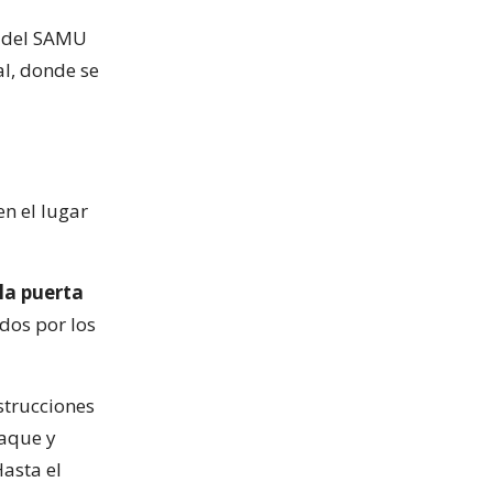
l del SAMU
al, donde se
en el lugar
 la puerta
dos por los
strucciones
taque y
Hasta el