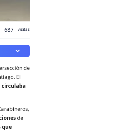
687
visitas
tersección de
tiago. El
 circulaba
Carabineros,
ciones
de
s que