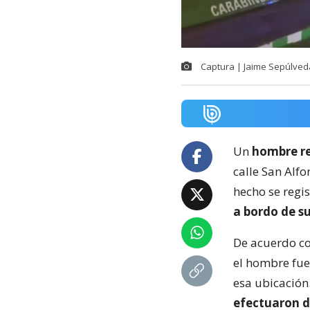
Captura | Jaime Sepúlved
Un
hombre re
calle San Alfo
hecho se regi
a bordo de su
De acuerdo co
el hombre fu
esa ubicación
efectuaron d