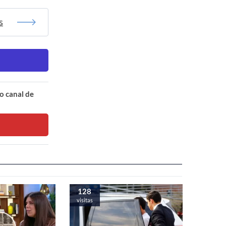
s
o canal de
128
visitas