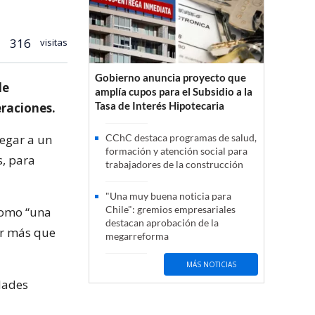
316
visitas
Gobierno anuncia proyecto que
de
amplía cupos para el Subsidio a la
Tasa de Interés Hipotecaria
eraciones.
legar a un
CChC destaca programas de salud,
formación y atención social para
s, para
trabajadores de la construcción
"Una muy buena noticia para
Chile": gremios empresariales
 como “una
destacan aprobación de la
bir más que
megarreforma
MÁS NOTICIAS
idades