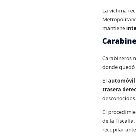
La víctima re
Metropolitano
mantiene
int
Carabine
Carabineros ma
donde quedó e
El
automóvil 
trasera dere
desconocidos
El procedimie
de la Fiscalí
recopilar ant