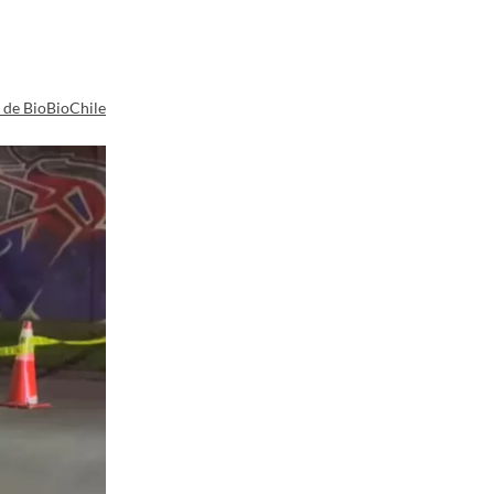
a de BioBioChile