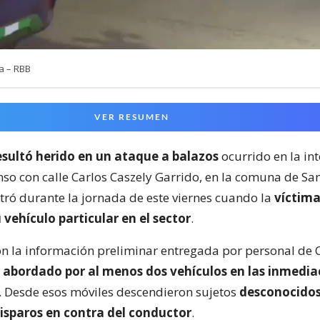
a – RBB
VER RESUMEN
sultó herido en un ataque a balazos
ocurrido en la in
nso con calle Carlos Caszely Garrido, en la comuna de San
stró durante la jornada de este viernes cuando la
víctima
 vehículo particular en el sector
.
n la información preliminar entregada por personal de 
e
abordado por al menos dos vehículos en las inmedia
. Desde esos móviles descendieron sujetos
desconocido
isparos en contra del conductor
.