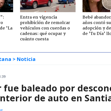
":
Entra en vigencia
Bebé abandon
ro
prohibición de remolcar
años contó su
de ’La
vehículos con cuerdas o
adopción y de
cadenas: qué ocupar y
de ’Tu Día’ l
cuánto cuesta
tana
> Noticia
1:39
 fue baleado por descon
interior de auto en Santi
ez