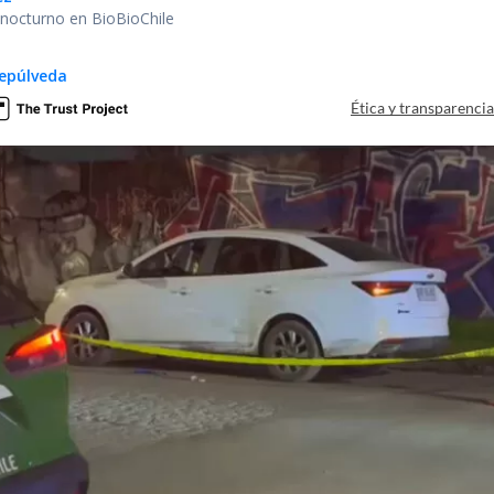
r nocturno en BioBioChile
epúlveda
Ética y transparenci