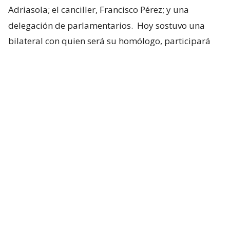
Adriasola; el canciller, Francisco Pérez; y una
delegación de parlamentarios.
Hoy sostuvo una
bilateral con quien será su homólogo, participará
de la ceremonia de asunción y retornará a territorio
nacional.
Esto no solo marca un nuevo movimiento de la
región hacia la derecha, sino que representa una
oportunidad para Kast de concretar su propuesta
de corredor humanitario.
Uno de los integrantes de la delegación, el diputado
Hans Marowski, pidió que se avance en un acuerdo
concreto para materializar la propuesta que el
mandatario impulsó previo a asumir el cargo.
“Puede ser una buena oportunidad aprovechar esta