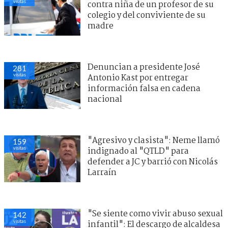
visitas
contra niña de un profesor de su
colegio y del conviviente de su
madre
Denuncian a presidente José
281
visitas
Antonio Kast por entregar
información falsa en cadena
nacional
"Agresivo y clasista": Neme llamó
159
visitas
indignado al "QTLD" para
defender a JC y barrió con Nicolás
Larraín
"Se siente como vivir abuso sexual
142
visitas
infantil": El descargo de alcaldesa