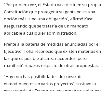
“Por primera vez, el Estado va a decir en su propia
Constitución que proteger a su gente no es una
opción más, sino una obligación”, afirmó Kast,
asegurando que se trataría de un mandato
aplicable a cualquier administración.
Frente a la batería de medidas anunciadas por el
Ejecutivo, Tohá reconoció que existen materias en
las que es posible alcanzar acuerdos, pero
manifestó reparos respecto de otras propuestas.
“Hay muchas posibilidades de construir
entendimientos en varios proyectos”, sostuvo la
exsecretaria de Estado, quien agregó que algunas
iniciativas generan dudas porque, a su juicio, son
“
conflictivas
” y al mismo tiempo “
innecesarias
“.