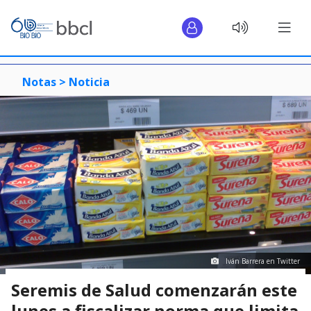
Notas >
Noticia
Iván Barrera en Twitter
Seremis de Salud comenzarán este
lunes a fiscalizar norma que limita