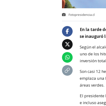
Fotopresidencia.cl
En la tarde d
se inauguró 
Según el alca
uno de los hi
inversión tota
Son casi 12 h
emplaza una la
áreas verdes.
El presidente
e incluso ase