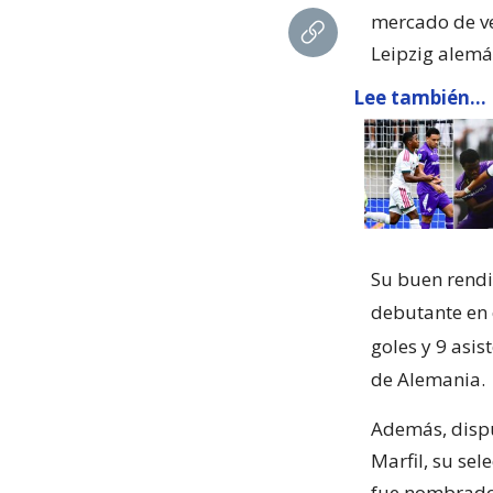
mercado de ve
Leipzig alemá
Lee también...
Su buen rendi
debutante en
goles y 9 asis
de Alemania.
Además, dispu
Marfil, su sel
fue nombrado