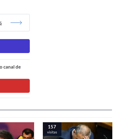
s
o canal de
157
visitas