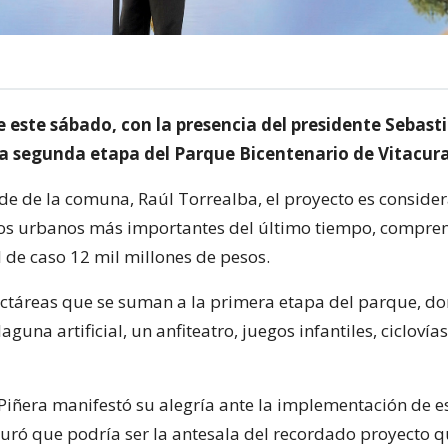
e este sábado, con la presencia del presidente Sebast
la segunda etapa del Parque Bicentenario de Vitacura
lde de la comuna, Raúl Torrealba, el proyecto es consid
tos urbanos más importantes del último tiempo, compr
l de caso 12 mil millones de pesos.
ectáreas que se suman a la primera etapa del parque, do
guna artificial, un anfiteatro, juegos infantiles, ciclovía
 Piñera manifestó su alegría ante la implementación de e
guró que podría ser la antesala del recordado proyecto 