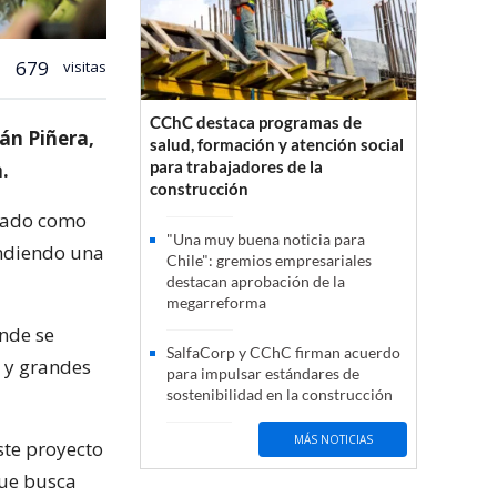
679
visitas
CChC destaca programas de
ián Piñera,
salud, formación y atención social
para trabajadores de la
.
construcción
erado como
"Una muy buena noticia para
endiendo una
Chile": gremios empresariales
destacan aprobación de la
megarreforma
nde se
SalfaCorp y CChC firman acuerdo
s y grandes
para impulsar estándares de
sostenibilidad en la construcción
MÁS NOTICIAS
ste proyecto
que busca