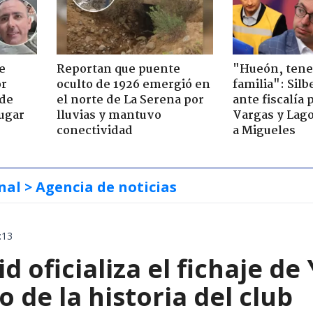
e
Reportan que puente
"Hueón, ten
or
oculto de 1926 emergió en
familia": Silb
 de
el norte de La Serena por
ante fiscalía 
jugar
lluvias y mantuvo
Vargas y Lag
conectividad
a Migueles
nal
> Agencia de noticias
:13
d oficializa el fichaje d
o de la historia del club