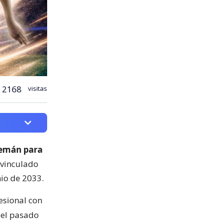
2168
visitas
lemán para
 vinculado
nio de 2033.
esional con
n el pasado