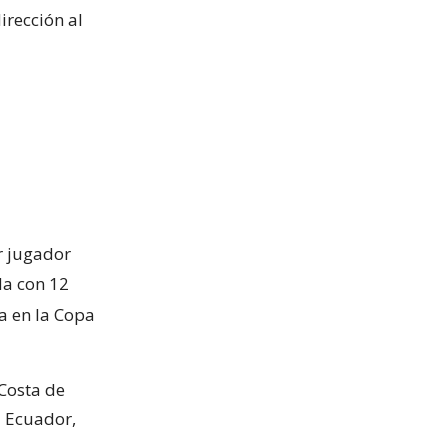
irección al
r jugador
a con 12
ia en la Copa
Costa de
a Ecuador,