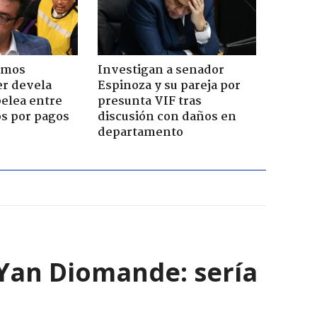
emos
Investigan a senador
er devela
Espinoza y su pareja por
pelea entre
presunta VIF tras
os por pagos
discusión con daños en
departamento
e Yan Diomande: sería